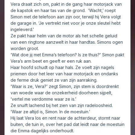
Vera draait zich om, pakt in de gang haar motorjack van
de kapstok en haar tas van de grond. ‘Wacht,’ roept
Simon met de telefoon aan zijn oor, terwijl hij Vera volgt
de garage in. ‘Je vertrekt niet voor je onze sleutel hebt
ingeleverd.’
Ze pakt haar helm van de motor als het schelle geluid
van een ringtone aanzwelt in haar handtas. Simons ogen
worden groot.
‘Wat doe jij met Emma’s telefoon? Is ze thuis?’ Simon pakt
Vera’s arm beet en geeft er een ruk aan.
Haar hoofd schudt op haar hals. Ze voelt zijn nagels
priemen door het leer van haar motorjack en ondanks
de ferme druk geniet ze van zijn aanraking.
‘Waar is ze, Vera?’ zegt Simon, zijn stem is doordrenkt
van woede waar de onzekerheid doorheen sijpelt,
‘vertel me verdomme waar ze is.’
Ze snuift lachend bij het zien van zijn radeloosheid.
‘Waar ze altijd is, Simon. In de moestuin.’
Hij laat Vera los en rent naar de achterdeur, stormt naar
buiten, de tuin in, over het pad dat leidt naar de moestuin
die Emma dagelijks onderhoudt.