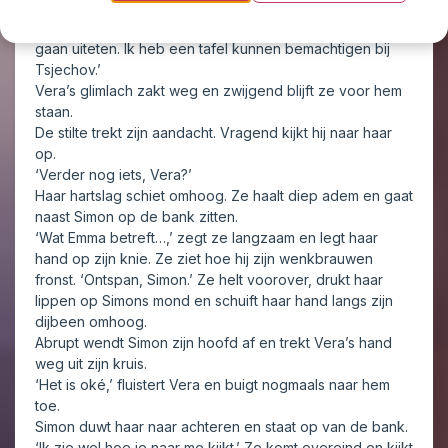
Je had niet hoeven koken, Vera. Vries het maar in,’ zegt
Simon en hij veegt met zijn vinger over zijn telefoon. ‘We
gaan uiteten. Ik heb een tafel kunnen bemachtigen bij
Tsjechov.’
Vera’s glimlach zakt weg en zwijgend blijft ze voor hem
staan.
De stilte trekt zijn aandacht. Vragend kijkt hij naar haar
op.
‘Verder nog iets, Vera?’
Haar hartslag schiet omhoog. Ze haalt diep adem en gaat
naast Simon op de bank zitten.
‘Wat Emma betreft…,’ zegt ze langzaam en legt haar
hand op zijn knie. Ze ziet hoe hij zijn wenkbrauwen
fronst. ‘Ontspan, Simon.’ Ze helt voorover, drukt haar
lippen op Simons mond en schuift haar hand langs zijn
dijbeen omhoog.
Abrupt wendt Simon zijn hoofd af en trekt Vera’s hand
weg uit zijn kruis.
‘Het is oké,’ fluistert Vera en buigt nogmaals naar hem
toe.
Simon duwt haar naar achteren en staat op van de bank.
‘Ik zie wel hoe je naar me kijkt.’ Ze komt overeind en kijkt