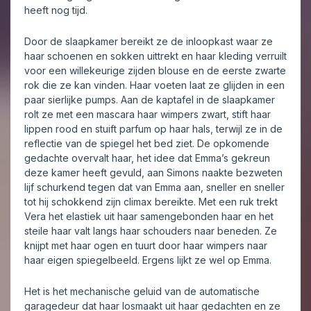
heeft nog tijd.
Door de slaapkamer bereikt ze de inloopkast waar ze
haar schoenen en sokken uittrekt en haar kleding verruilt
voor een willekeurige zijden blouse en de eerste zwarte
rok die ze kan vinden. Haar voeten laat ze glijden in een
paar sierlijke pumps. Aan de kaptafel in de slaapkamer
rolt ze met een mascara haar wimpers zwart, stift haar
lippen rood en stuift parfum op haar hals, terwijl ze in de
reflectie van de spiegel het bed ziet. De opkomende
gedachte overvalt haar, het idee dat Emma’s gekreun
deze kamer heeft gevuld, aan Simons naakte bezweten
lijf schurkend tegen dat van Emma aan, sneller en sneller
tot hij schokkend zijn climax bereikte. Met een ruk trekt
Vera het elastiek uit haar samengebonden haar en het
steile haar valt langs haar schouders naar beneden. Ze
knijpt met haar ogen en tuurt door haar wimpers naar
haar eigen spiegelbeeld. Ergens lijkt ze wel op Emma.
Het is het mechanische geluid van de automatische
garagedeur dat haar losmaakt uit haar gedachten en ze