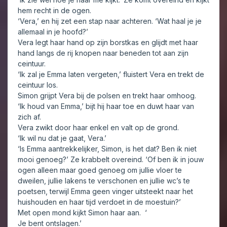
hem recht in de ogen.
‘Vera,’ en hij zet een stap naar achteren. ‘Wat haal je je
allemaal in je hoofd?’
Vera legt haar hand op zijn borstkas en glijdt met haar
hand langs de rij knopen naar beneden tot aan zijn
ceintuur.
‘Ik zal je Emma laten vergeten,’ fluistert Vera en trekt de
ceintuur los.
Simon grijpt Vera bij de polsen en trekt haar omhoog.
‘Ik houd van Emma,’ bijt hij haar toe en duwt haar van
zich af.
Vera zwikt door haar enkel en valt op de grond.
‘Ik wil nu dat je gaat, Vera.’
‘Is Emma aantrekkelijker, Simon, is het dat? Ben ik niet
mooi genoeg?’ Ze krabbelt overeind. ‘Of ben ik in jouw
ogen alleen maar goed genoeg om jullie vloer te
dweilen, jullie lakens te verschonen en jullie wc’s te
poetsen, terwijl Emma geen vinger uitsteekt naar het
huishouden en haar tijd verdoet in de moestuin?’
Met open mond kijkt Simon haar aan. ‘
Je bent ontslagen.’