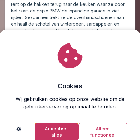
rent op de hakken terug naar de keuken waar ze door
het raam de grijze BMW de inpandige garage in ziet
rijden. Gespannen trekt ze de ovenhandschoenen aan
en haalt de schotel van winterpeen, aardappelen en
gebraden kip voorzichtig uit de oven. Ze hoort de
woonkamerdeur opengaan. Simons voetstappen klinken
door de kamer. Ze kijkt over haar schouder en glimlacht
naar hem, maar in tegenstelling tot haar verwachting
knikt hij kort terug, haalt zijn telefoon uit zijn zak en laat
zichzelf met een zucht vallen op de bank. Teleurgesteld
zet ze de ovenschotel op het aanrecht en een steek
van jaloezie trekt door haar onderbuik. Zou hij Emma wel
hebben gekust als zij het was geweest die hier op hem
Cookies
had gewacht? Ze wil er niet aan denken en trekt haar
mondhoeken omhoog, terwijl ze een fles rode wijn
Wij gebruiken cookies op onze website om de
ontkurkt en de glazen op de gedekte tafel inschenkt. De
gebruikerservaring optimaal te houden.
hakken tikken op de plavuizen als Vera met het glas in
haar hand naar Simon loopt.
‘Het eten is klaar,’ zegt ze vriendelijk en ze reikt Simon
Accepteer
Alleen
het glas.
alles
functioneel
Zonder haar aan te kijken pakt hij het glas over. ‘