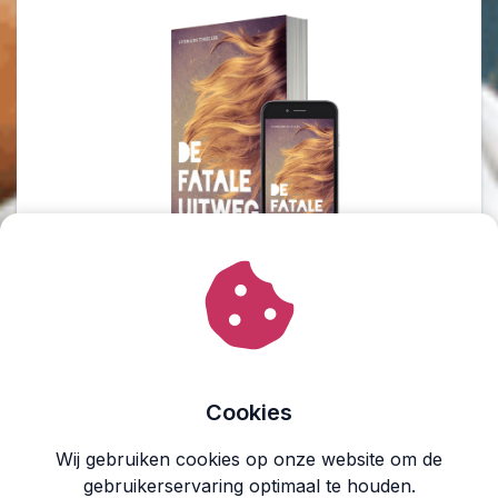
Literaire thriller
DE FATALE UITWEG
Cookies
Wat als je kind wordt doodgereden en de dader
Wij gebruiken cookies op onze website om de
ontkomt? Blijf je de ontembare wraakzucht de
gebruikerservaring optimaal te houden.
baas of is de schuldige ten dode