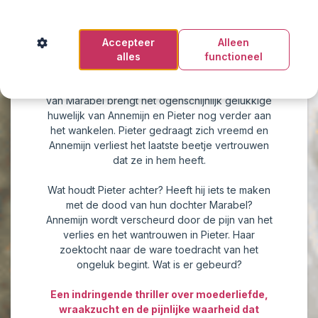
opgeschreven?
Op een zondagmiddag verongelukt de
Accepteer
Alleen
dertienjarige dochter van Annemijn en Pieter. De
alles
functioneel
dader rijdt door en de politie vindt geen enkel
spoor dat leidt naar de bestuurder. Het verlies
van Marabel brengt het ogenschijnlijk gelukkige
huwelijk van Annemijn en Pieter nog verder aan
het wankelen. Pieter gedraagt zich vreemd en
Annemijn verliest het laatste beetje vertrouwen
dat ze in hem heeft.
Wat houdt Pieter achter? Heeft hij iets te maken
met de dood van hun dochter Marabel?
Annemijn wordt verscheurd door de pijn van het
verlies en het wantrouwen in Pieter. Haar
zoektocht naar de ware toedracht van het
ongeluk begint. Wat is er gebeurd?
Een indringende thriller over moederliefde,
wraakzucht en de pijnlijke waarheid dat