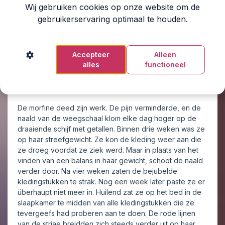
Elise wist van de verslavende werking van morfine.
Wij gebruiken cookies op onze website om de
Stoppen zou moeilijk gaan worden. Een gevoel van
gebruikerservaring optimaal te houden.
verzet speelde op. Geen morfine, riep ze al maanden.
Maar ze wist dat ze geen keus had. De antibioticakuur
die ze zou ondergaan in Amsterdam, zou haar
weerstand verder doen afnemen. Ze moest zorgen dat
Accepteer
Alleen
ze sterk genoeg was om de behandeling aan te kunnen.
alles
functioneel
‘Dan moet het maar,’ zei ze gelaten tegen de
anesthesist.
De morfine deed zijn werk. De pijn verminderde, en de
naald van de weegschaal klom elke dag hoger op de
draaiende schijf met getallen. Binnen drie weken was ze
op haar streefgewicht. Ze kon de kleding weer aan die
ze droeg voordat ze ziek werd. Maar in plaats van het
vinden van een balans in haar gewicht, schoot de naald
verder door. Na vier weken zaten de bejubelde
kledingstukken te strak. Nog een week later paste ze er
überhaupt niet meer in. Huilend zat ze op het bed in de
slaapkamer te midden van alle kledingstukken die ze
tevergeefs had proberen aan te doen. De rode lijnen
van de striae breidden zich steeds verder uit op haar