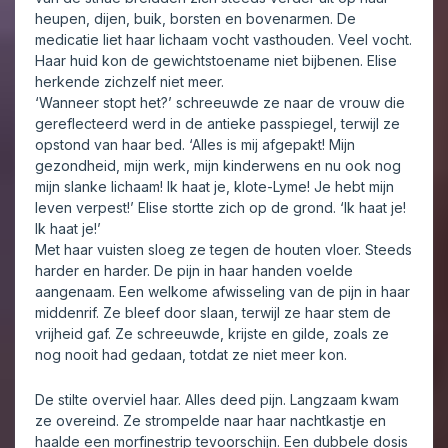
heupen, dijen, buik, borsten en bovenarmen. De
medicatie liet haar lichaam vocht vasthouden. Veel vocht.
Haar huid kon de gewichtstoename niet bijbenen. Elise
herkende zichzelf niet meer.
‘Wanneer stopt het?’ schreeuwde ze naar de vrouw die
gereflecteerd werd in de antieke passpiegel, terwijl ze
opstond van haar bed. ‘Alles is mij afgepakt! Mijn
gezondheid, mijn werk, mijn kinderwens en nu ook nog
mijn slanke lichaam! Ik haat je, klote-Lyme! Je hebt mijn
leven verpest!’ Elise stortte zich op de grond. ‘Ik haat je!
Ik haat je!’
Met haar vuisten sloeg ze tegen de houten vloer. Steeds
harder en harder. De pijn in haar handen voelde
aangenaam. Een welkome afwisseling van de pijn in haar
middenrif. Ze bleef door slaan, terwijl ze haar stem de
vrijheid gaf. Ze schreeuwde, krijste en gilde, zoals ze
nog nooit had gedaan, totdat ze niet meer kon.
De stilte overviel haar. Alles deed pijn. Langzaam kwam
ze overeind. Ze strompelde naar haar nachtkastje en
haalde een morfinestrip tevoorschijn. Een dubbele dosis