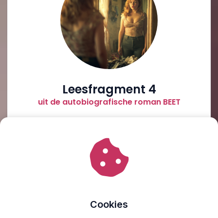
Leesfragment 4
uit de autobiografische roman BEET
‘Je lichaam geeft het langzaam op, Elise,’ zei de
anesthesist van de pijnpoli van het ziekenhuis. ‘Je zult
moeten aansterken, wil je dit overleven. De
verschillende soorten pijnstillers die we tot nu toe
hebben geprobeerd, zijn niet sterk genoeg. Ik weet hoe
je erover denkt, maar ik stel je voor tijdelijk morfine te
gebruiken tegen de pijn. Zodra je op gewicht bent en je
behandelingen in Amsterdam aanslaan, kunnen we de
Cookies
morfine weer gaan afbouwen.’