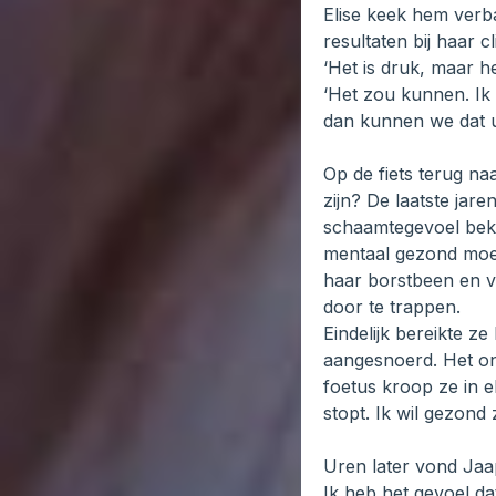
Elise keek hem verb
resultaten bij haar cl
‘Het is druk, maar he
‘Het zou kunnen. Ik 
dan kunnen we dat ui
Op de fiets terug na
zijn? De laatste jar
schaamtegevoel bekr
mentaal gezond moes
haar borstbeen en v
door te trappen.
Eindelijk bereikte z
aangesnoerd. Het on
foetus kroop ze in el
stopt. Ik wil gezond
Uren later vond Jaa
Ik heb het gevoel da