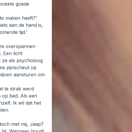
 boekte goede
e te maken heeft?’
ets aan de hand is,
omende tijd.’
u ze overspannen
 Een licht
t ze als psycholoog
me pijnscheut op
lijven aansturen om
at te strak werd
n op bed. Als een
elf. Ik wil dat het
ilen.
toch met mij, Jaap?
n bij. Wanneer houdt