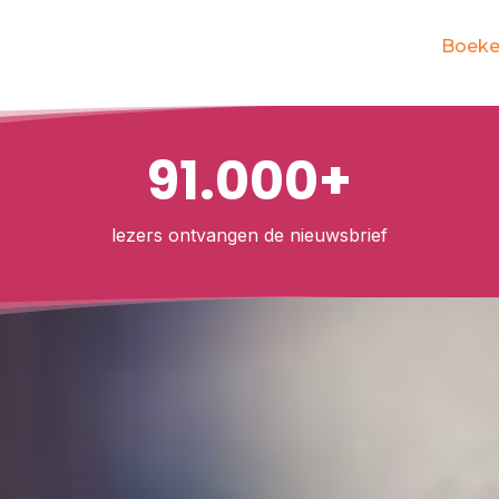
Boek
91.000+
lezers ontvangen de nieuwsbrief