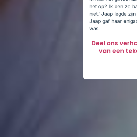
het op? Ik ben zo b
niet.’ Jaap legde zij
Jaap gaf haar enigs
was.
Deel ons verh
van een tek