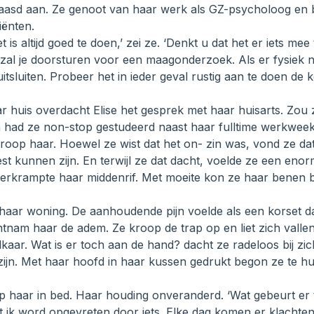
aasd aan. Ze genoot van haar werk als GZ-psycholoog en
iënten.
t is altijd goed te doen,’ zei ze. ‘Denkt u dat het er iets me
zal je doorsturen voor een maagonderzoek. Als er fysiek ni
tsluiten. Probeer het in ieder geval rustig aan te doen de k
ar huis overdacht Elise het gesprek met haar huisarts. Zo
en had ze non-stop gestudeerd naast haar fulltime werkweek.
oop haar. Hoewel ze wist dat het on- zin was, vond ze da
t kunnen zijn. En terwijl ze dat dacht, voelde ze een enor
erkrampte haar middenrif. Met moeite kon ze haar benen b
e haar woning. De aanhoudende pijn voelde als een korset d
tnam haar de adem. Ze kroop de trap op en liet zich valle
kaar. Wat is er toch aan de hand? dacht ze radeloos bij zichz
 zijn. Met haar hoofd in haar kussen gedrukt begon ze te hu
p haar in bed. Haar houding onveranderd. ‘Wat gebeurt er 
t ik word opgevreten door iets. Elke dag komen er klachte