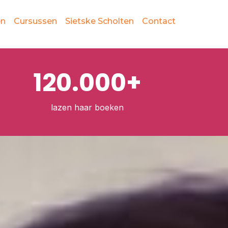
en
Cursussen
Sietske Scholten
Contact
120.000+
lazen haar boeken