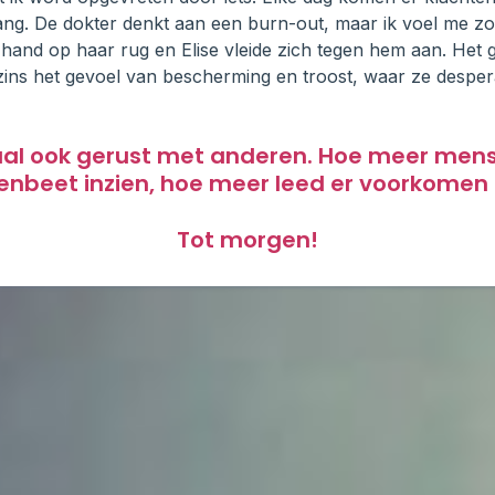
ang. De dokter denkt aan een burn-out, maar ik voel me zo
n hand op haar rug en Elise vleide zich tegen hem aan. Het g
zins het gevoel van bescherming en troost, waar ze despe
aal ook gerust met anderen. Hoe meer men
enbeet inzien, hoe meer leed er voorkomen
Tot morgen!