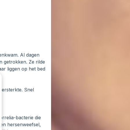
nnenkwam. Al dagen
n getrokken. Ze rilde
aar liggen op het bed
versterkte. Snel
rrelia-bacterie die
 en hersenweefsel,