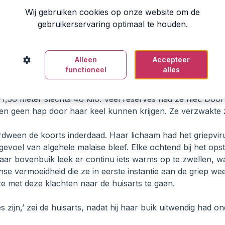
 om toe te slaan. Hij groeide en vermenigvuldigde zich, terw
Wij gebruiken cookies op onze website om de
lise druk bezig was met de verdediging tegen het griepvir
gebruikerservaring optimaal te houden.
-bacterie werd nauwelijks opgemerkt en creëerde ontstek
n in Elises lichaam. Het maakte haar zieker dan ze al was.
Alleen
Accepteer
k zorgelijk naar Elise. ‘Kom je straks beneden eten? Dan be
functioneel
alles
 boven. Ik ben te duizelig. Bovendien heb ik geen trek in eten
n,’ zei Jaap verontrust.
1,56 meter slechts 48 kilo. Veel reserves had ze niet. Door 
en geen hap door haar keel kunnen krijgen. Ze verzwakte 
rdween de koorts inderdaad. Haar lichaam had het griepvir
evoel van algehele malaise bleef. Elke ochtend bij het ops
haar bovenbuik leek er continu iets warms op te zwellen, 
nse vermoeidheid die ze in eerste instantie aan de griep we
e met deze klachten naar de huisarts te gaan.
es zijn,’ zei de huisarts, nadat hij haar buik uitwendig had o