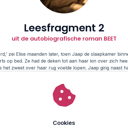
Leesfragment 2
uit de autobiografische roman BEET
erd,’ zei Elise maanden later, toen Jaap de slaapkamer bi
ts op bed. Ze had de deken tot aan haar kin over zich hee
ze het zweet over haar rug voelde lopen. Jaap ging naast h
ar haren, die klam aanvoelden.
Elise. Zal ik een dokter bellen?’
ut haar hoofd, wat de misselijkheid die ze al dagen ervoer, 
weging.
ver een paar dagen ben ik beter.'
e rond in het lijf van Elise en brak haar weerstand af. De Bo
Cookies
t had genesteld in haar organen, ruggenmerg, zenuwstelsel