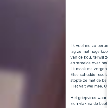
‘Ik voel me zo bero
lag ze met hoge koor
van de kou, terwijl 
en streelde over ha
‘Ik maak me zorgen, 
Elise schudde resolu
stopte ze met de be
‘Het valt wel mee. O
Het griepvirus waard
zich vlak na de bee