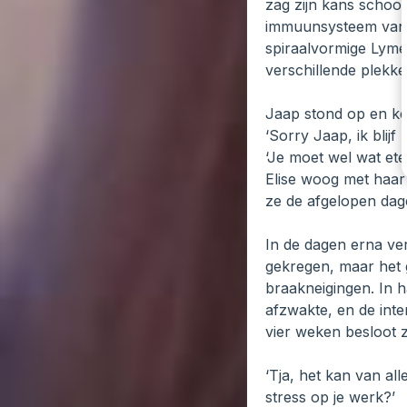
zag zijn kans schoon
immuunsysteem van E
spiraalvormige Lyme
verschillende plekke
Jaap stond op en kee
‘Sorry Jaap, ik blijf
‘Je moet wel wat ete
Elise woog met haar 
ze de afgelopen dag
In de dagen erna ve
gekregen, maar het g
braakneigingen. In 
afzwakte, en de inte
vier weken besloot z
‘Tja, het kan van all
stress op je werk?’