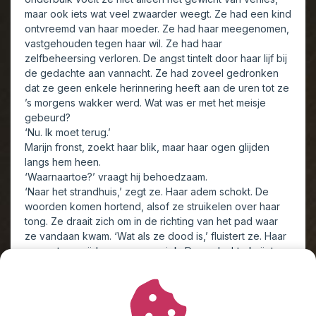
maar ook iets wat veel zwaarder weegt. Ze had een kind
ontvreemd van haar moeder. Ze had haar meegenomen,
vastgehouden tegen haar wil. Ze had haar
zelfbeheersing verloren. De angst tintelt door haar lijf bij
de gedachte aan vannacht. Ze had zoveel gedronken
dat ze geen enkele herinnering heeft aan de uren tot ze
’s morgens wakker werd. Wat was er met het meisje
gebeurd?
‘Nu. Ik moet terug.’
Marijn fronst, zoekt haar blik, maar haar ogen glijden
langs hem heen.
‘Waarnaartoe?’ vraagt hij behoedzaam.
‘Naar het strandhuis,’ zegt ze. Haar adem schokt. De
woorden komen hortend, alsof ze struikelen over haar
tong. Ze draait zich om in de richting van het pad waar
ze vandaan kwam. ‘Wat als ze dood is,’ fluistert ze. Haar
ogen staan wijd open van paniek. De gedachte knijpt
haar keel dicht. Schuld schiet als een bliksem door haar
heen.
‘Het dringt nog niet tot je door, he,’ zegt hij en hij kijkt
naar de witte steen van Idise, nog nat van de regen die