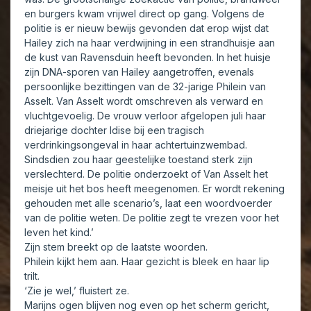
en burgers kwam vrijwel direct op gang. Volgens de
politie is er nieuw bewijs gevonden dat erop wijst dat
Hailey zich na haar verdwijning in een strandhuisje aan
de kust van Ravensduin heeft bevonden. In het huisje
zijn DNA-sporen van Hailey aangetroffen, evenals
persoonlijke bezittingen van de 32-jarige Philein van
Asselt. Van Asselt wordt omschreven als verward en
vluchtgevoelig. De vrouw verloor afgelopen juli haar
driejarige dochter Idise bij een tragisch
verdrinkingsongeval in haar achtertuinzwembad.
Sindsdien zou haar geestelijke toestand sterk zijn
verslechterd. De politie onderzoekt of Van Asselt het
meisje uit het bos heeft meegenomen. Er wordt rekening
gehouden met alle scenario’s, laat een woordvoerder
van de politie weten. De politie zegt te vrezen voor het
leven het kind.’
Zijn stem breekt op de laatste woorden.
Philein kijkt hem aan. Haar gezicht is bleek en haar lip
trilt.
‘Zie je wel,’ fluistert ze.
Marijns ogen blijven nog even op het scherm gericht,