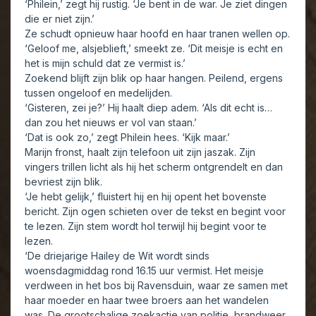
‘Philein,’ zegt hij rustig. ‘Je bent in de war. Je ziet dingen
die er niet zijn.’
Ze schudt opnieuw haar hoofd en haar tranen wellen op.
‘Geloof me, alsjeblieft,’ smeekt ze. ‘Dit meisje is echt en
het is mijn schuld dat ze vermist is.’
Zoekend blijft zijn blik op haar hangen. Peilend, ergens
tussen ongeloof en medelijden.
‘Gisteren, zei je?’ Hij haalt diep adem. ‘Als dit echt is…
dan zou het nieuws er vol van staan.’
‘Dat is ook zo,’ zegt Philein hees. ‘Kijk maar.’
Marijn fronst, haalt zijn telefoon uit zijn jaszak. Zijn
vingers trillen licht als hij het scherm ontgrendelt en dan
bevriest zijn blik.
‘Je hebt gelijk,’ fluistert hij en hij opent het bovenste
bericht. Zijn ogen schieten over de tekst en begint voor
te lezen. Zijn stem wordt hol terwijl hij begint voor te
lezen.
‘De driejarige Hailey de Wit wordt sinds
woensdagmiddag rond 16.15 uur vermist. Het meisje
verdween in het bos bij Ravensduin, waar ze samen met
haar moeder en haar twee broers aan het wandelen
was. De grootschalige zoekactie van politie, brandweer