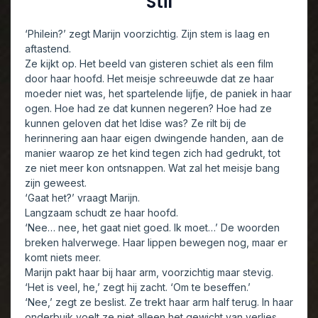
Stil
‘Philein?’ zegt Marijn voorzichtig. Zijn stem is laag en
aftastend.
Ze kijkt op. Het beeld van gisteren schiet als een film
door haar hoofd. Het meisje schreeuwde dat ze haar
moeder niet was, het spartelende lijfje, de paniek in haar
ogen. Hoe had ze dat kunnen negeren? Hoe had ze
kunnen geloven dat het Idise was? Ze rilt bij de
herinnering aan haar eigen dwingende handen, aan de
manier waarop ze het kind tegen zich had gedrukt, tot
ze niet meer kon ontsnappen. Wat zal het meisje bang
zijn geweest.
‘Gaat het?’ vraagt Marijn.
Langzaam schudt ze haar hoofd.
‘Nee… nee, het gaat niet goed. Ik moet…’ De woorden
breken halverwege. Haar lippen bewegen nog, maar er
komt niets meer.
Marijn pakt haar bij haar arm, voorzichtig maar stevig.
‘Het is veel, he,’ zegt hij zacht. ‘Om te beseffen.’
‘Nee,’ zegt ze beslist. Ze trekt haar arm half terug. In haar
onderbuik voelt ze niet alleen het gewicht van verlies,