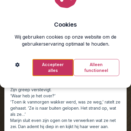
in de afgelopen uren is gevallen.
‘Ze ligt hier, Phi. Hier, bij ons.’
Philein schudt wild haar hoofd.
‘Nee, we moeten gaan, Marijn. We hebben geen tijd te
Cookies
verliezen.’
Ze stapt het pad op, maar Marijn grijpt haar vast met een
Wij gebruiken cookies op onze website om de
arm om haar middel en de ander op haar schouder.
gebruikerservaring optimaal te houden.
‘Ik maak mij zorgen,’ zegt hij beslist.
‘Dat is precies de reden waarom we nu moeten gaan,’
zegt ze wanhopig. ‘Het gaat niet om mij, maar om het
Accepteer
Alleen
meisje. Ik heb haar meegenomen, Marijn. Ik dacht dat ze
alles
functioneel
Idise was. Ik… ik heb haar weggehaald van haar moeder.
Ik heb haar vastgehouden. En misschien… Nee, niet
misschien… ik heb haar in gevaar gebracht.’
Zijn greep verstevigt.
‘Waar heb je het over?’
‘Toen ik vanmorgen wakker werd, was ze weg,’ ratelt ze
gehaast. ‘Ze is naar buiten gelopen. Het strand op, wat
als ze…’
Marijn sluit even zijn ogen om te verwerken wat ze net
zei. Dan ademt hij diep in en kijkt hij haar weer aan.