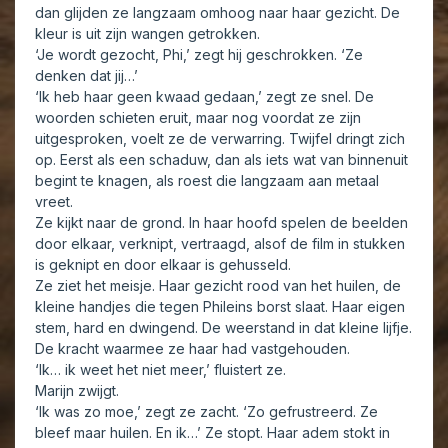
dan glijden ze langzaam omhoog naar haar gezicht. De
kleur is uit zijn wangen getrokken.
‘Je wordt gezocht, Phi,’ zegt hij geschrokken. ‘Ze
denken dat jij…’
‘Ik heb haar geen kwaad gedaan,’ zegt ze snel. De
woorden schieten eruit, maar nog voordat ze zijn
uitgesproken, voelt ze de verwarring. Twijfel dringt zich
op. Eerst als een schaduw, dan als iets wat van binnenuit
begint te knagen, als roest die langzaam aan metaal
vreet.
Ze kijkt naar de grond. In haar hoofd spelen de beelden
door elkaar, verknipt, vertraagd, alsof de film in stukken
is geknipt en door elkaar is gehusseld.
Ze ziet het meisje. Haar gezicht rood van het huilen, de
kleine handjes die tegen Phileins borst slaat. Haar eigen
stem, hard en dwingend. De weerstand in dat kleine lijfje.
De kracht waarmee ze haar had vastgehouden.
‘Ik… ik weet het niet meer,’ fluistert ze.
Marijn zwijgt.
‘Ik was zo moe,’ zegt ze zacht. ‘Zo gefrustreerd. Ze
bleef maar huilen. En ik…’ Ze stopt. Haar adem stokt in