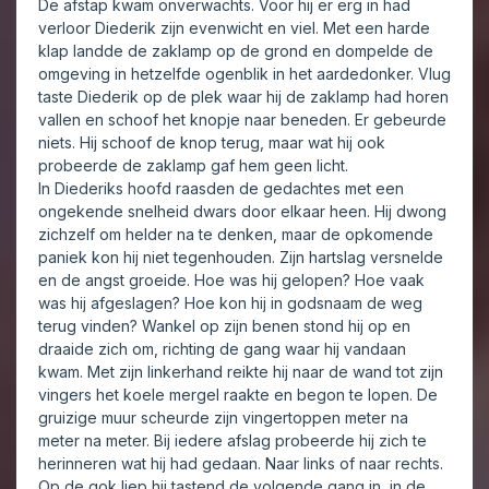
De afstap kwam onverwachts. Voor hij er erg in had
verloor Diederik zijn evenwicht en viel. Met een harde
klap landde de zaklamp op de grond en dompelde de
omgeving in hetzelfde ogenblik in het aardedonker. Vlug
taste Diederik op de plek waar hij de zaklamp had horen
vallen en schoof het knopje naar beneden. Er gebeurde
niets. Hij schoof de knop terug, maar wat hij ook
probeerde de zaklamp gaf hem geen licht.
In Diederiks hoofd raasden de gedachtes met een
ongekende snelheid dwars door elkaar heen. Hij dwong
zichzelf om helder na te denken, maar de opkomende
paniek kon hij niet tegenhouden. Zijn hartslag versnelde
en de angst groeide. Hoe was hij gelopen? Hoe vaak
was hij afgeslagen? Hoe kon hij in godsnaam de weg
terug vinden? Wankel op zijn benen stond hij op en
draaide zich om, richting de gang waar hij vandaan
kwam. Met zijn linkerhand reikte hij naar de wand tot zijn
vingers het koele mergel raakte en begon te lopen. De
gruizige muur scheurde zijn vingertoppen meter na
meter na meter. Bij iedere afslag probeerde hij zich te
herinneren wat hij had gedaan. Naar links of naar rechts.
Op de gok liep hij tastend de volgende gang in, in de