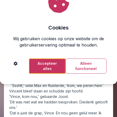
het hangslot dat hij een half uur geleden met een
koevoet had opengebroken.
Diederik haalde zijn tas van zijn rug, trok de knoop uit
het koord, waardoor de tas opende en haalde zijn
zaklamp eruit. Hij schoof de knop omhoog. De bundel
Cookies
licht sneed door het donker en verlichtte het
waarschuwingsbord naast de ingang.
Wij gebruiken cookies op onze website om de
‘Succes.’ Joost sloeg met zijn vlakke hand op de
gebruikerservaring optimaal te houden.
schouder van Diederik, terwijl hij voorbij liep de opening
van de mergelgrot in.
‘Heb je extra batterijen meegenomen?’ riep Vincent hem
Accepteer
Alleen
na.
alles
functioneel
‘Heb ik. Komt goed!’ klonk de stem van Diederik door
het gangenstelsel van de grot.
Joost duwde de zware deur dicht en begon te gniffelen.
‘Ssshtt,’ siste Max en fluisterde, ‘kom, we peren hem.’
Vincent bleef staan en schudde zijn hoofd.
‘Vince, kom nou,’ gebaarde Joost.
‘Dit was niet wat we hadden besproken. Diederik gelooft
ons.’
‘Dat is juist de grap, Vince. En nou geen gelul meer. Ik