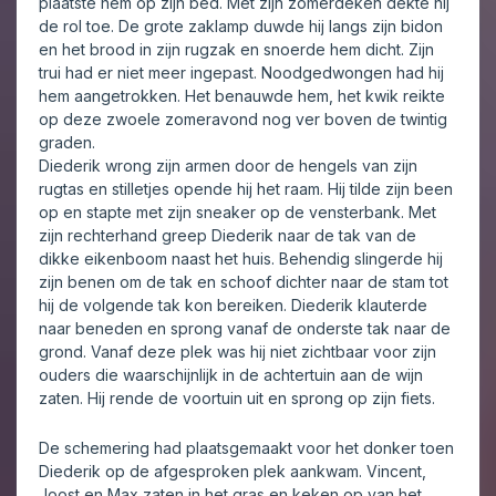
plaatste hem op zijn bed. Met zijn zomerdeken dekte hij
de rol toe. De grote zaklamp duwde hij langs zijn bidon
en het brood in zijn rugzak en snoerde hem dicht. Zijn
trui had er niet meer ingepast. Noodgedwongen had hij
hem aangetrokken. Het benauwde hem, het kwik reikte
op deze zwoele zomeravond nog ver boven de twintig
graden.
Diederik wrong zijn armen door de hengels van zijn
rugtas en stilletjes opende hij het raam. Hij tilde zijn been
op en stapte met zijn sneaker op de vensterbank. Met
zijn rechterhand greep Diederik naar de tak van de
dikke eikenboom naast het huis. Behendig slingerde hij
zijn benen om de tak en schoof dichter naar de stam tot
hij de volgende tak kon bereiken. Diederik klauterde
naar beneden en sprong vanaf de onderste tak naar de
grond. Vanaf deze plek was hij niet zichtbaar voor zijn
ouders die waarschijnlijk in de achtertuin aan de wijn
zaten. Hij rende de voortuin uit en sprong op zijn fiets.
De schemering had plaatsgemaakt voor het donker toen
Diederik op de afgesproken plek aankwam. Vincent,
Joost en Max zaten in het gras en keken op van het