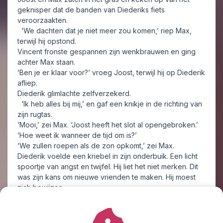
geknisper dat de banden van Diederiks fiets
veroorzaakten.
‘We dachten dat je niet meer zou komen,’ riep Max,
terwijl hij opstond.
Vincent fronste gespannen zijn wenkbrauwen en ging
achter Max staan.
‘Ben je er klaar voor?’ vroeg Joost, terwijl hij op Diederik
afliep.
Diederik glimlachte zelfverzekerd.
‘Ik heb alles bij mij,’ en gaf een knikje in de richting van
zijn rugtas.
‘Mooi,’ zei Max. ‘Joost heeft het slot al opengebroken.’
‘Hoe weet ik wanneer de tijd om is?’
‘We zullen roepen als de zon opkomt,’ zei Max.
Diederik voelde een kriebel in zijn onderbuik. Een licht
spoortje van angst en twijfel. Hij liet het niet merken. Dit
was zijn kans om nieuwe vrienden te maken. Hij moest
zich bewijzen.
‘Doe je het?’ vroeg Joost.
‘Natuurlijk,’ zei Diederik ferm.
In drie stappen was Joost bij de zware ijzeren deur met