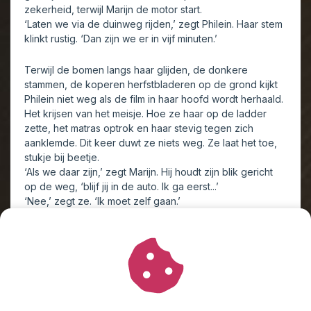
zekerheid, terwijl Marijn de motor start.
‘Laten we via de duinweg rijden,’ zegt Philein. Haar stem
klinkt rustig. ‘Dan zijn we er in vijf minuten.’
Terwijl de bomen langs haar glijden, de donkere
stammen, de koperen herfstbladeren op de grond kijkt
Philein niet weg als de film in haar hoofd wordt herhaald.
Het krijsen van het meisje. Hoe ze haar op de ladder
zette, het matras optrok en haar stevig tegen zich
aanklemde. Dit keer duwt ze niets weg. Ze laat het toe,
stukje bij beetje.
‘Als we daar zijn,’ zegt Marijn. Hij houdt zijn blik gericht
op de weg, ‘blijf jij in de auto. Ik ga eerst...’
‘Nee,’ zegt ze. ‘Ik moet zelf gaan.’
Marijn zwijgt.
‘Wat er ook gebeurt,’ gaat ze verder, ‘het is goed.’
Hij knikt langzaam.
‘Oké,’ zegt hij, terwijl hij de auto het bos uitrijdt in de
richting van de duinen.
Marijn mindert vaart als hij bij de strandopgang de bocht