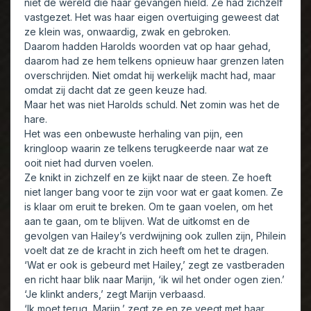
niet de wereld die haar gevangen hield. Ze had zichzelf
vastgezet. Het was haar eigen overtuiging geweest dat
ze klein was, onwaardig, zwak en gebroken.
Daarom hadden Harolds woorden vat op haar gehad,
daarom had ze hem telkens opnieuw haar grenzen laten
overschrijden. Niet omdat hij werkelijk macht had, maar
omdat zij dacht dat ze geen keuze had.
Maar het was niet Harolds schuld. Net zomin was het de
hare.
Het was een onbewuste herhaling van pijn, een
kringloop waarin ze telkens terugkeerde naar wat ze
ooit niet had durven voelen.
Ze knikt in zichzelf en ze kijkt naar de steen. Ze hoeft
niet langer bang voor te zijn voor wat er gaat komen. Ze
is klaar om eruit te breken. Om te gaan voelen, om het
aan te gaan, om te blijven. Wat de uitkomst en de
gevolgen van Hailey’s verdwijning ook zullen zijn, Philein
voelt dat ze de kracht in zich heeft om het te dragen.
‘Wat er ook is gebeurd met Hailey,’ zegt ze vastberaden
en richt haar blik naar Marijn, ‘ik wil het onder ogen zien.’
‘Je klinkt anders,’ zegt Marijn verbaasd.
‘Ik moet terug, Marijn,’ zegt ze en ze veegt met haar