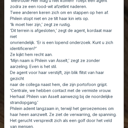
‘Mevrouw! Hier mag u niet komen!’ roept een agent
zodra ze een rood-wit afzetlint naderen.
Twee anderen keren zich om en stappen op hen af.
Philein stopt niet en ze tilt haar kin iets op.
‘Ik moet hier zijn,’ zegt ze rustig.
‘Dit terrein is afgesloten,’ zegt de agent, kordaat maar
niet
onvriendelijk. ‘Er is een lopend onderzoek. Kunt u zich
identificeren?’
Ze kijkt hem recht aan.
‘Mijn naam is Philein van Asselt,’ zegt ze zonder
aarzeling. Even is het stil.
De agent voor haar verstijft, zijn blik flitst van haar
gezicht
naar de collega naast hem, die zijn portofoon grijpt.
‘Centrale, we hebben contact met de vermiste vrouw.
Herhaal: Philein van Asselt aanwezig bij de noordelijke
strandopgang.’
Philein ademt langzaam in, terwijl het geroezemoes om
haar heen aanzwelt. Ze ziet de verwarring, de spanning.
Het gerucht verspreidt zich als een golf door het veld
van mensen.