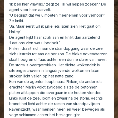
‘Ik ben hier vrijwillig,’ zegt ze. ‘Ik wil helpen zoeken.’ De
agent voor haar aarzelt.
‘U begrijpt dat we u moeten meenemen voor verhoor?’
Ze knikt.
‘Ja. Maar eerst wil ik jullie iets laten zien. Het gaat om
Hailey.’
De agent kijkt haar strak aan en knikt dan aarzelend.
‘Laat ons zien wat u bedoelt.’
Philein draait zich naar de strandopgang waar de zee
zich uitstrekt tot aan de horizon. De bleke novemberzon
staat hoog en diffuus achter een dunne sluier van nevel.
De storm is overgetrokken. Het dichte wolkendek is
uiteengeschoven in langsdrijvende wolken en laten
stroken licht vallen op het natte zand.
Een van de agenten loopt naast Philein, de ander iets
erachter. Marijn volgt zwijgend als ze de betonnen
platen afstappen die overgaan in de houten vlonder.
Links ruist de zee, loom en zwaar na de storm. Rechts
brandt het licht achter de ramen van strandpaviljoen
Ravenszicht, waar mensen heen en weer bewegen als
vage schimmen achter het beslagen glas.