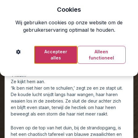
neemt naar de parkeerplaats beneden waar het krioelt
Cookies
van mensen. Politiewagens, brandweer, busjes van de
pers, mensen met fluorescerende vestjes. Een
Wij gebruiken cookies op onze website om de
helikopter in de verte stijgt op boven de duinen. Philein
gebruikerservaring optimaal te houden.
hoort het doffe dreunen van de rotorbladen. Alles
beweegt, zoekt, rent. Maar in haar is het rustig.
Marijn zet de auto aan de rand van het terrein, ver van
de drukte.
Accepteer
Alleen
‘We kunnen beter even wachten tot...’
alles
functioneel
‘Nee,’ zegt Philein kalm. Ze legt haar hand op de
deurhendel. ‘Ik ga.’
‘Philein.’
Ze kijkt hem aan.
‘Ik ben niet hier om te schuilen,’ zegt ze en ze stapt uit.
De koude lucht snijdt langs haar wangen, haar haren
waaien los in de zeebries. Ze sluit de deur achter zich
en blijft even staan, terwijl de hectiek om haar heen
beweegt als een storm die haar niet meer raakt.
Boven op de top van het duin, bij de strandopgang, is
het een chaotisch tafereel van blauwe zwaailichten en