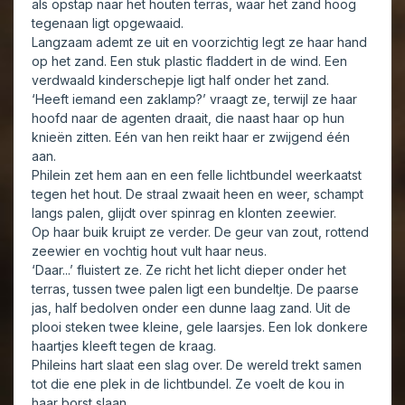
als opstap naar het houten terras, waar het zand hoog
tegenaan ligt opgewaaid.
Langzaam ademt ze uit en voorzichtig legt ze haar hand
op het zand. Een stuk plastic fladdert in de wind. Een
verdwaald kinderschepje ligt half onder het zand.
‘Heeft iemand een zaklamp?’ vraagt ze, terwijl ze haar
hoofd naar de agenten draait, die naast haar op hun
knieën zitten. Eén van hen reikt haar er zwijgend één
aan.
Philein zet hem aan en een felle lichtbundel weerkaatst
tegen het hout. De straal zwaait heen en weer, schampt
langs palen, glijdt over spinrag en klonten zeewier.
Op haar buik kruipt ze verder. De geur van zout, rottend
zeewier en vochtig hout vult haar neus.
‘Daar...’ fluistert ze. Ze richt het licht dieper onder het
terras, tussen twee palen ligt een bundeltje. De paarse
jas, half bedolven onder een dunne laag zand. Uit de
plooi steken twee kleine, gele laarsjes. Een lok donkere
haartjes kleeft tegen de kraag.
Phileins hart slaat een slag over. De wereld trekt samen
tot die ene plek in de lichtbundel. Ze voelt de kou in
haar borst slaan.