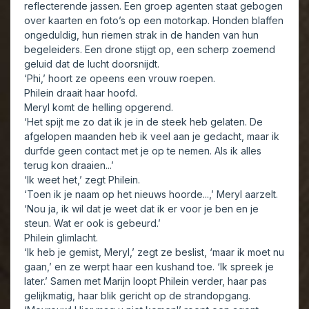
reflecterende jassen. Een groep agenten staat gebogen
over kaarten en foto’s op een motorkap. Honden blaffen
ongeduldig, hun riemen strak in de handen van hun
begeleiders. Een drone stijgt op, een scherp zoemend
geluid dat de lucht doorsnijdt.
‘Phi,’ hoort ze opeens een vrouw roepen.
Philein draait haar hoofd.
Meryl komt de helling opgerend.
‘Het spijt me zo dat ik je in de steek heb gelaten. De
afgelopen maanden heb ik veel aan je gedacht, maar ik
durfde geen contact met je op te nemen. Als ik alles
terug kon draaien...’
‘Ik weet het,’ zegt Philein.
‘Toen ik je naam op het nieuws hoorde...,’ Meryl aarzelt.
‘Nou ja, ik wil dat je weet dat ik er voor je ben en je
steun. Wat er ook is gebeurd.’
Philein glimlacht.
‘Ik heb je gemist, Meryl,’ zegt ze beslist, ‘maar ik moet nu
gaan,’ en ze werpt haar een kushand toe. ‘Ik spreek je
later.’ Samen met Marijn loopt Philein verder, haar pas
gelijkmatig, haar blik gericht op de strandopgang.