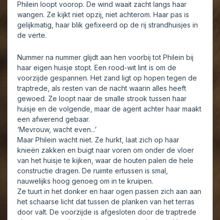
Philein loopt voorop. De wind waait zacht langs haar
wangen. Ze kijkt niet opzij, niet achterom. Haar pas is
gelijkmatig, haar blik gefixeerd op de rij strandhuisjes in
de verte.
Nummer na nummer glijdt aan hen voorbij tot Philein bij
haar eigen huisje stopt. Een rood-wit lint is om de
voorzijde gespannen. Het zand ligt op hopen tegen de
traptrede, als resten van de nacht waarin alles heeft
gewoed. Ze loopt naar de smalle strook tussen haar
huisje en de volgende, maar de agent achter haar maakt
een afwerend gebaar.
‘Mevrouw, wacht even...’
Maar Philein wacht niet. Ze hurkt, laat zich op haar
knieën zakken en buigt naar voren om onder de vloer
van het huisje te kijken, waar de houten palen de hele
constructie dragen. De ruimte ertussen is smal,
nauwelijks hoog genoeg om in te kruipen.
Ze tuurt in het donker en haar ogen passen zich aan aan
het schaarse licht dat tussen de planken van het terras
door valt. De voorzijde is afgesloten door de traptrede