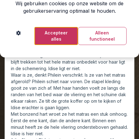
Wij gebruiken cookies op onze website om de
zich aanpassen aan het weinige licht. In haar draai om
terug te keren, zoeken haar ogen naar de contouren
gebruikerservaring optimaal te houden.
van Idise. Hoe ligt ze?
Met de stapel kleding tegen zich aangeklemd, kruipt Phi
lein het matras op. Het veert diep in onder haar handen
Accepteer
Alleen
en knieën. Ze buigt zich over de bundel. Ligt ze
alles
functioneel
eronder?
Voorzichtig trekt Philein aan een punt van de deken in
de verwachting dat Idises hoofd tevoorschijn komt. Ze
blijft trekken tot het hele matras onbedekt voor haar ligt
in de schemering. Idise ligt er niet.
Waar is ze, denkt Philein verschrikt. Is ze van het matras
afgerold? Philein schiet naar voren. De stapel kleding
gooit ze van zich af. Met haar handen voelt ze langs de
randen van het bed waar de vliering en het schuine dak
elkaar raken. Ze tilt de grote koffer op om te kijken of
Idise erachter is gaan liggen.
Met bonzend hart wroet ze het matras een stuk omhoog.
Eerst de ene kant, dan de andere kant. Binnen een
minuut heeft ze de hele vliering ondersteboven gehaald.
Idise is hier niet.