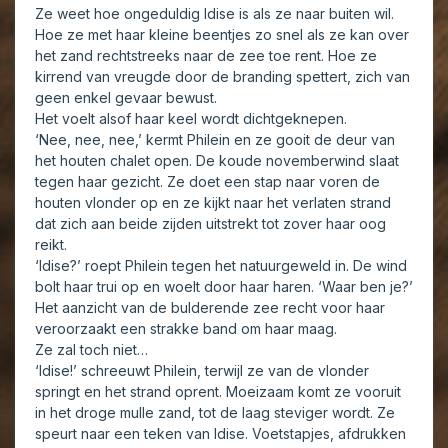
Ze weet hoe ongeduldig Idise is als ze naar buiten wil.
Hoe ze met haar kleine beentjes zo snel als ze kan over
het zand rechtstreeks naar de zee toe rent. Hoe ze
kirrend van vreugde door de branding spettert, zich van
geen enkel gevaar bewust.
Het voelt alsof haar keel wordt dichtgeknepen.
‘Nee, nee, nee,’ kermt Philein en ze gooit de deur van
het houten chalet open. De koude novemberwind slaat
tegen haar gezicht. Ze doet een stap naar voren de
houten vlonder op en ze kijkt naar het verlaten strand
dat zich aan beide zijden uitstrekt tot zover haar oog
reikt.
‘Idise?’ roept Philein tegen het natuurgeweld in. De wind
bolt haar trui op en woelt door haar haren. ‘Waar ben je?’
Het aanzicht van de bulderende zee recht voor haar
veroorzaakt een strakke band om haar maag.
Ze zal toch niet…
‘Idise!’ schreeuwt Philein, terwijl ze van de vlonder
springt en het strand oprent. Moeizaam komt ze vooruit
in het droge mulle zand, tot de laag steviger wordt. Ze
speurt naar een teken van Idise. Voetstapjes, afdrukken