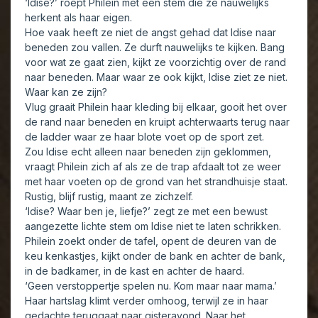
‘Idise?’ roept Philein met een stem die ze nauwelijks
herkent als haar eigen.
Hoe vaak heeft ze niet de angst gehad dat Idise naar
beneden zou vallen. Ze durft nauwelijks te kijken. Bang
voor wat ze gaat zien, kijkt ze voorzichtig over de rand
naar beneden. Maar waar ze ook kijkt, Idise ziet ze niet.
Waar kan ze zijn?
Vlug graait Philein haar kleding bij elkaar, gooit het over
de rand naar beneden en kruipt achterwaarts terug naar
de ladder waar ze haar blote voet op de sport zet.
Zou Idise echt alleen naar beneden zijn geklommen,
vraagt Philein zich af als ze de trap afdaalt tot ze weer
met haar voeten op de grond van het strandhuisje staat.
Rustig, blijf rustig, maant ze zichzelf.
‘Idise? Waar ben je, liefje?’ zegt ze met een bewust
aangezette lichte stem om Idise niet te laten schrikken.
Philein zoekt onder de tafel, opent de deuren van de
keu kenkastjes, kijkt onder de bank en achter de bank,
in de badkamer, in de kast en achter de haard.
‘Geen verstoppertje spelen nu. Kom maar naar mama.’
Haar hartslag klimt verder omhoog, terwijl ze in haar
gedachte teruggaat naar gisteravond. Naar het