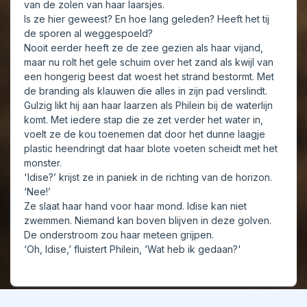
van de zolen van haar laarsjes.
Is ze hier geweest? En hoe lang geleden? Heeft het tij
de sporen al weggespoeld?
Nooit eerder heeft ze de zee gezien als haar vijand,
maar nu rolt het gele schuim over het zand als kwijl van
een hongerig beest dat woest het strand bestormt. Met
de branding als klauwen die alles in zijn pad verslindt.
Gulzig likt hij aan haar laarzen als Philein bij de waterlijn
komt. Met iedere stap die ze zet verder het water in,
voelt ze de kou toenemen dat door het dunne laagje
plastic heendringt dat haar blote voeten scheidt met het
monster.
'Idise?’ krijst ze in paniek in de richting van de horizon.
‘Nee!’
Ze slaat haar hand voor haar mond. Idise kan niet
zwemmen. Niemand kan boven blijven in deze golven.
De onderstroom zou haar meteen grijpen.
‘Oh, Idise,’ fluistert Philein, ‘Wat heb ik gedaan?'