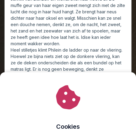
muffe geur van haar eigen zweet mengt zich met de zilte
lucht die nog in haar huid hangt. Ze brengt haar neus
dichter naar haar oksel en walgt. Misschien kan ze snel
een douche nemen, denkt ze, om de nacht, het zweet,
het zand en het zeewater van zich af te spoelen, maar
ze heeft geen idee hoe laat het is. Idise kan ieder
moment wakker worden.
Heel stilletjes klimt Philein de ladder op naar de vliering.
Hoewel ze bijna niets ziet op de donkere vliering, kan
ze de deken onderscheiden die als een bundel op het
matras ligt. Er is nog geen beweging, denkt ze
opgelucht, met de warme douche in haar gedachte.
Geen kraaiende peuter die haar om de hals vliegt.
Philein zet haar knie op de vloer en kruipt zachtjes de
vliering op om haar koffer te bereiken via de smalle
strook naast het matras. Het hout kraakt onder haar
gewicht en een kort moment houdt ze zich stil met haar
focus gericht op de deken.
Nog steeds geen beweging.
Cookies
Op de tast grijpt ze een spijkerbroek, t-shirt, trui,
onderbroek en sokken uit haar koffer, terwijl haar ogen