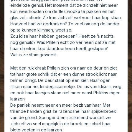
eindeloze gehuil. Het moment dat ze zichzelf niet meer
kon weerhouden om de fles wodka te pakken en het
glas vol schonk. Ze kan zichzelf wel voor haar kop slaan.
Hoeveel had ze gedronken? Te veel om nog de ladder
op te kunnen klimmen, weet ze.
Zou Idise haar hebben geroepen? Heeft ze ’s nachts
nog gehuild? Was Philein echt zo ver heen dat ze met
haar dronken kop daardoorheen heeft geslapen?
Wat is ze stom geweest.
Met een ruk draait Philein zich om naar de deur en ziet
tot haar grote schrik dat er een dunne strook licht naar
binnen dringt. De deur staat op een kier. Haar ogen
flitsen naar het kinderjassenrekje. De jas van Idise is weg
en ook haar laarsjes staan niet meer naast Phileins eigen
laarzen.
De paniek neemt meer en meer bezit van haar. Met
trillende handen grist ze razendsnel haar spijkerbroek
van de grond. Springend en struikelend worstelt ze
zichzelf zo snel mogelijk in de broek en schiet haar
blote voeten in de laarzen.