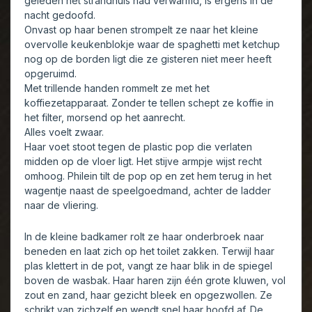
geleden het strandhuis had verwarmd, is ergens in de
nacht gedoofd.
Onvast op haar benen strompelt ze naar het kleine
overvolle keukenblokje waar de spaghetti met ketchup
nog op de borden ligt die ze gisteren niet meer heeft
opgeruimd.
Met trillende handen rommelt ze met het
koffiezetapparaat. Zonder te tellen schept ze koffie in
het filter, morsend op het aanrecht.
Alles voelt zwaar.
Haar voet stoot tegen de plastic pop die verlaten
midden op de vloer ligt. Het stijve armpje wijst recht
omhoog. Philein tilt de pop op en zet hem terug in het
wagentje naast de speelgoedmand, achter de ladder
naar de vliering.
In de kleine badkamer rolt ze haar onderbroek naar
beneden en laat zich op het toilet zakken. Terwijl haar
plas klettert in de pot, vangt ze haar blik in de spiegel
boven de wasbak. Haar haren zijn één grote kluwen, vol
zout en zand, haar gezicht bleek en opgezwollen. Ze
schrikt van zichzelf en wendt snel haar hoofd af. De