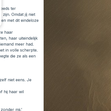
teeds ter
zijn. Omdat jíj niet
pen met dit eindeloze
 ze haar
n, haar uiteindelijk
 niemand meer had.
et in volle scherpte.
eegte die ze als een
zelf niet eens. Je
f hij haar wil
 zonder mij.’