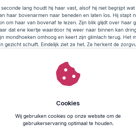
seconde lang houdt hij haar vast, alsof hij niet begrijpt wat 
van haar bovenarmen naar beneden en laten los. Hij stapt n
 kin om haar van bovenaf te lezen. Zijn blik glijdt over haar
ar dat ene kiertje waardoor hij weer naar binnen kan drin
ijn mondhoeken omhoog en keert zijn glimlach terug. Het m
n gezicht schuift. Eindelijk ziet ze het. Ze herkent de zorg
die jaren verward heeft gehouden.
n stem klinkt zacht, maar zijn ogen verraden hem. ‘Je overdr
groters dan het is. Je kent jezelf toch?’
eer wie ze is, maar ze weet zeker dat ze niet overdrijft. 
 eerder deden. Hij probeert haar te vangen zoals altijd, h
zelfbeschuldiging en schuldgevoel. Maar het werkt niet meer
n muur die hij niet langer kan doorbreken.
Cookies
lijf. In de rilling langs haar ruggengraat. De beklemming in h
laat, maar zich naar buiten keert, als een schild dat haar 
Wij gebruiken cookies op onze website om de
 Met de rug van haar hand veegt ze over haar lippen om zijn 
gebruikerservaring optimaal te houden.
drijf niet. Je overschrijdt mijn grenzen alsof het niets is. J