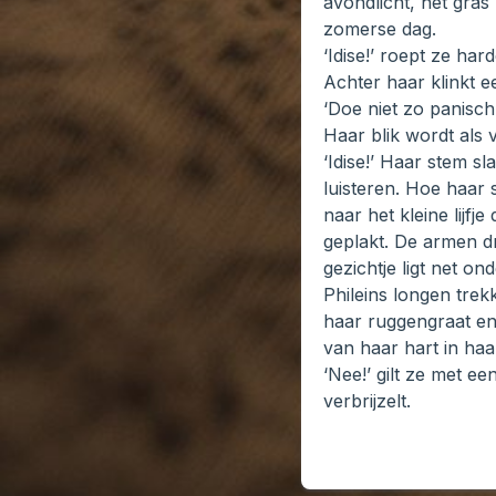
avondlicht, het gra
zomerse dag.
‘Idise!’ roept ze ha
Achter haar klinkt e
‘Doe niet zo panisch, 
Haar blik wordt als
‘Idise!’ Haar stem s
luisteren. Hoe haar 
naar het kleine lijfj
geplakt. De armen dr
gezichtje ligt net ond
Phileins longen trek
haar ruggengraat en
van haar hart in haa
‘Nee!’ gilt ze met ee
verbrijzelt.