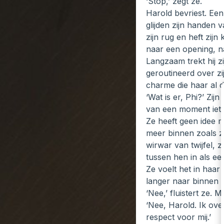
‘Stop,’ zegt ze.
Harold bevriest. Een 
glijden zijn handen 
zijn rug en heft zijn
naar een opening, na
Langzaam trekt hij z
geroutineerd over zij
charme die haar al 
‘Wat is er, Phi?’ Zij
van een moment iets 
Ze heeft geen idee m
meer binnen zoals ze
wirwar van twijfel, 
tussen hen in als ee
Ze voelt het in haar 
langer naar binnen s
‘Nee,’ fluistert ze.
‘Nee, Harold. Ik over
respect voor mij.’