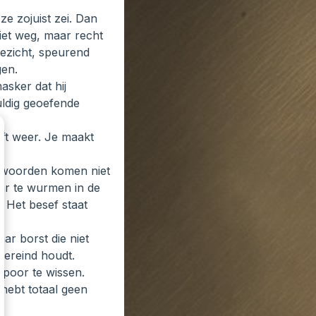
ze zojuist zei. Dan
iet weg, maar recht
 gezicht, speurend
gen.
asker dat hij
vuldig geoefende
ijft weer. Je maakt
De woorden komen niet
aar te wurmen in de
. Het besef staat
aar borst die niet
overeind houdt.
spoor te wissen.
e hebt totaal geen