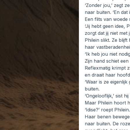
‘Zonder jou,’ zegt z
naar buiten. ‘En dat i
Een flits van woede s
‘Jij hebt geen idee, 
zorgt dat jij niet met
Philein slikt. Ze bl
haar vastberadenhei
‘Ik heb jou niet nodi
Zijn hand schiet een
Reflexmatig krimpt z
en draait haar hoofd
‘Waar is ze eigenlij
buiten.
‘Ongelooflijk,’ sist h
Maar Philein hoort h
‘Idise?’ roept Philein.
Haar benen bewegen 
naar buiten. De roze 