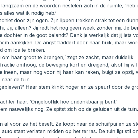
e langzaam en de woorden nestelen zich in de ruimte, ‘heb ik
s alles wat ik nodig heb.’
chiet door zijn ogen. Zijn lippen trekken strak tot een dunne
Phi, Jij, alleen? Jij redt het nog geen week zonder mij. Je b
 je dochter in de goot belandt? Denk je werkelijk dat jij iets 
ijft hem aankijken. De angst fladdert door haar buik, maar w
d om los te breken.
g om haar groot te brengen,’ zegt ze zacht, maar duidelijk.
 fractie omhoog, de beweging kort en dreigend, alsof hij wil 
e ineen, maar nog voor hij haar kan raken, buigt ze opzij, we
 naar de tuin.
k gebleven?’ Haar stem klinkt hoger en ze speurt door de g
ij achter haar. ‘Ongelooflijk hoe ondankbaar jij bent.’
em nauwelijks nog. Ze spitst zich op de geluiden uit de tuin.
al voor ze het beseft. Ze loopt naar de schuifpui en ze s
auto staat verlaten midden op het terras. De tuin ligt stil 