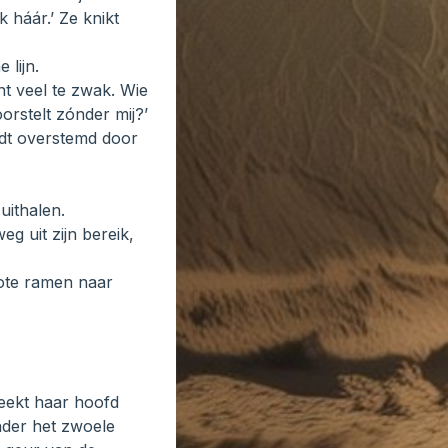
 háár.’ Ze knikt
 lijn.
ent veel te zwak. Wie
voorstelt zónder mij?’
ordt overstemd door
uithalen.
g uit zijn bereik,
rote ramen naar
teekt haar hoofd
onder het zwoele