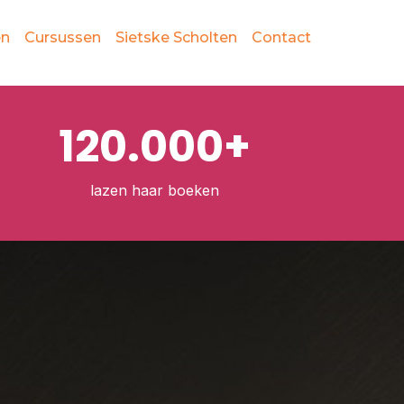
en
Cursussen
Sietske Scholten
Contact
120.000+
lazen haar boeken