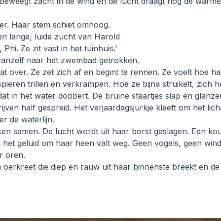
s beweegt zacht in de wind en de lucht draagt nog de warm
rder. Haar stem schiet omhoog.
en lange, luide zucht van Harold
Phi. Ze zit vast in het tuinhuis.’
 vanzelf naar het zwembad getrokken.
laat over. Ze zet zich af en begint te rennen. Ze voelt hoe 
spieren trillen en verkrampen. Hoe ze bijna struikelt, zich 
e dat in het water dobbert. De bruine staartjes slap en glan
ijven half gespreid. Het verjaardagsjurkje kleeft om het li
er de waterlijn.
ken samen. De lucht wordt uit haar borst geslagen. Een kou
 het geluid om haar heen valt weg. Geen vogels, geen wind
r oren.
n oerkreet die diep en rauw uit haar binnenste breekt en de s