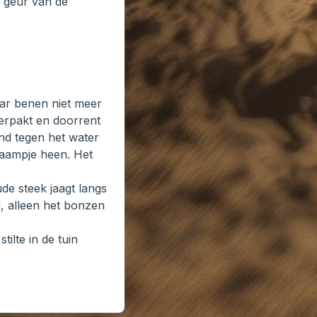
e geur van de
haar benen niet meer
herpakt en doorrent
zend tegen het water
chaampje heen. Het
de steek jaagt langs
, alleen het bonzen
tilte in de tuin