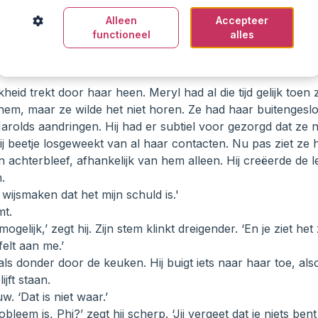
Alleen
Accepteer
t zijn handen. ‘Weet je wat geen respect is, Phi? Dat je me s
functioneel
alles
alsof ik een kind ben. Jij laat mij geen keuze dan harder te 
j écht zou respecteren, zou je vertrouwen hebben. Zou je stop
kheid trekt door haar heen. Meryl had al die tijd gelijk toen
, maar ze wilde het niet horen. Ze had haar buitengeslote
arolds aandringen. Hij had er subtiel voor gezorgd dat ze
ij beetje losgeweekt van al haar contacten. Nu pas ziet ze h
en achterbleef, afhankelijk van hem alleen. Hij creëerde de l
.
 wijsmaken dat het mijn schuld is.'
mt.
gelijk,’ zegt hij. Zijn stem klinkt dreigender. ‘En je ziet het 
jfelt aan me.’
ls donder door de keuken. Hij buigt iets naar haar toe, also
ijft staan.
w. ‘Dat is niet waar.’
bleem is, Phi?’ zegt hij scherp. ‘Jij vergeet dat je niets bent