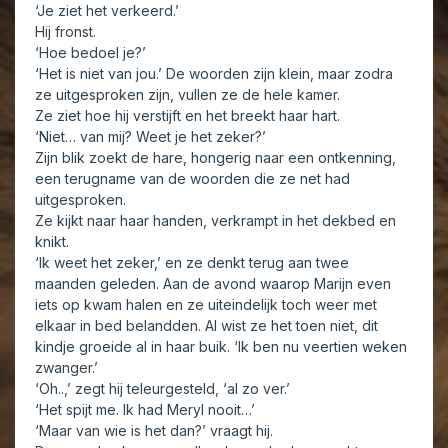
‘Je ziet het verkeerd.’
Hij fronst.
‘Hoe bedoel je?’
‘Het is niet van jou.’ De woorden zijn klein, maar zodra
ze uitgesproken zijn, vullen ze de hele kamer.
Ze ziet hoe hij verstijft en het breekt haar hart.
‘Niet… van mij? Weet je het zeker?’
Zijn blik zoekt de hare, hongerig naar een ontkenning,
een terugname van de woorden die ze net had
uitgesproken.
Ze kijkt naar haar handen, verkrampt in het dekbed en
knikt.
‘Ik weet het zeker,’ en ze denkt terug aan twee
maanden geleden. Aan de avond waarop Marijn even
iets op kwam halen en ze uiteindelijk toch weer met
elkaar in bed belandden. Al wist ze het toen niet, dit
kindje groeide al in haar buik. ‘Ik ben nu veertien weken
zwanger.’
‘Oh..,’ zegt hij teleurgesteld, ‘al zo ver.’
‘Het spijt me. Ik had Meryl nooit…’
‘Maar van wie is het dan?’ vraagt hij.