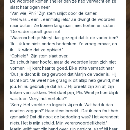
De woorden komen sneller dan ze had verwacht en ze
slaat haar ogen neer.
‘Van wie, Phi?’ Zijn stem snijdt door de kamer.
‘Het was… een… eenmalig iets.’ Ze dwingt de woorden
naar buiten. Ze komen langzaam, met horten en stoten.
‘De vader speelt geen rol.’
‘Waarom heb je Meryl dan gezegd dat ik de vader ben?’
‘Ik… ik kon niets anders bedenken. Ze vroeg ernaar, en
ik… ik wilde dat ze ophield.’
‘Ophield?’ Zijn stem slaat over.
Ze schudt haar hoofd, maar de woorden laten zich niet
vormen. Hij kent haar te goed. Elke stilte verraadt haar.
‘Dus je dacht: ik zeg gewoon dat Marijn de vader is.’ Hij
lacht kort. ‘Je weet hoe graag ik dit altijd heb gewild, mét
jou. En nu gebruik je dat als…’ Hij breekt zijn zin af, zijn
kaken verstrakken. ‘Het doet pijn, Phi. Weet je hoe blij ik
was toen Meryl het vertelde?’
‘Sorry. Het voelde zo logisch. Jij en ik. Wat had ik dan
moeten zeggen?’ Haar stem breekt. ‘Dat ik een fout heb
gemaakt? Dat dit nooit de bedoeling was? Het verandert
niets. Het is mijn schuld. Mijn verantwoordelijkheid.’
Marijn wrijft met zijn hand over zijn gezicht, alsof hij haar