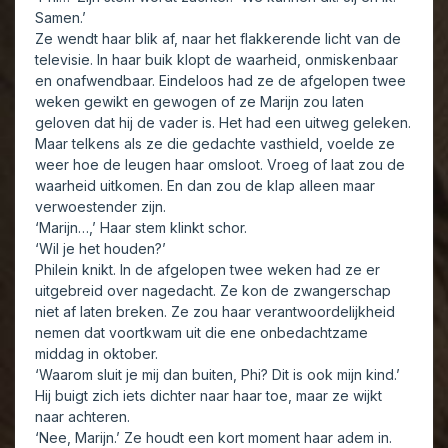
Samen.’
Ze wendt haar blik af, naar het flakkerende licht van de
televisie. In haar buik klopt de waarheid, onmiskenbaar
en onafwendbaar. Eindeloos had ze de afgelopen twee
weken gewikt en gewogen of ze Marijn zou laten
geloven dat hij de vader is. Het had een uitweg geleken.
Maar telkens als ze die gedachte vasthield, voelde ze
weer hoe de leugen haar omsloot. Vroeg of laat zou de
waarheid uitkomen. En dan zou de klap alleen maar
verwoestender zijn.
‘Marijn…,’ Haar stem klinkt schor.
‘Wil je het houden?’
Philein knikt. In de afgelopen twee weken had ze er
uitgebreid over nagedacht. Ze kon de zwangerschap
niet af laten breken. Ze zou haar verantwoordelijkheid
nemen dat voortkwam uit die ene onbedachtzame
middag in oktober.
‘Waarom sluit je mij dan buiten, Phi? Dit is ook mijn kind.’
Hij buigt zich iets dichter naar haar toe, maar ze wijkt
naar achteren.
‘Nee, Marijn.’ Ze houdt een kort moment haar adem in.