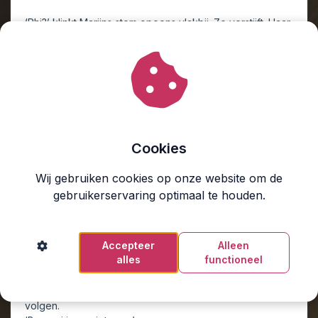
‘Phi?’ klinkt Marijns stem opeens vlakbij. Ze verstijft. Haar
handen klemmen zich om de dekens over haar hoofd.
‘Je kunt me niet blijven ontwijken.’
Ze hoort het zachte kraken van de vloerplanken van de
slaapkamer onder zijn sokken.
‘Ga weg!’ roept ze in het dons.
‘Nee, Phi. Ik maak mij zorgen. We maken ons allemaal
zorgen.’ Zijn stem beweegt mee met zijn passen. Hij
loopt om het bed heen, de plek waar ze tot een half jaar
Cookies
geleden nog elke nacht samen lagen.
‘Je kunt niet meer zomaar binnenkomen,’ zegt ze
Wij gebruiken cookies op onze website om de
scherp.
gebruikerservaring optimaal te houden.
‘Wel als jij je al twee weken niet laat zien. Meryl zegt dat
je bedrijf al sinds 13 december dichtzit. En je moeder
vertelde dat je het kerstdiner met de familie hebt
Accepteer
Alleen
overgeslagen. Dat is niets voor jou.’
alles
functioneel
Er schiet een steek door haar buik bij de herinnering aan
de afzegging. Ze kon zichzelf daar niet laten zien, niet
met haar buik en de vragen die onvermijdelijk zouden
volgen.