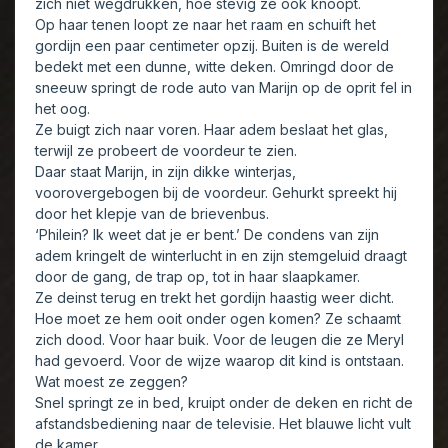
zich niet wegdrukken, hoe stevig ze ook knoopt.
Op haar tenen loopt ze naar het raam en schuift het
gordijn een paar centimeter opzij. Buiten is de wereld
bedekt met een dunne, witte deken. Omringd door de
sneeuw springt de rode auto van Marijn op de oprit fel in
het oog.
Ze buigt zich naar voren. Haar adem beslaat het glas,
terwijl ze probeert de voordeur te zien.
Daar staat Marijn, in zijn dikke winterjas,
voorovergebogen bij de voordeur. Gehurkt spreekt hij
door het klepje van de brievenbus.
‘Philein? Ik weet dat je er bent.’ De condens van zijn
adem kringelt de winterlucht in en zijn stemgeluid draagt
door de gang, de trap op, tot in haar slaapkamer.
Ze deinst terug en trekt het gordijn haastig weer dicht.
Hoe moet ze hem ooit onder ogen komen? Ze schaamt
zich dood. Voor haar buik. Voor de leugen die ze Meryl
had gevoerd. Voor de wijze waarop dit kind is ontstaan.
Wat moest ze zeggen?
Snel springt ze in bed, kruipt onder de deken en richt de
afstandsbediening naar de televisie. Het blauwe licht vult
de kamer.