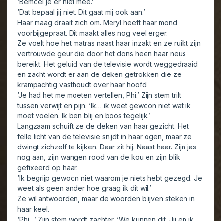
‘Bemoei je er niet mee.’
‘Dat bepaal jij niet. Dit gaat mij ook aan.’
Haar maag draait zich om. Meryl heeft haar mond
voorbijgepraat. Dit maakt alles nog veel erger.
Ze voelt hoe het matras naast haar inzakt en ze ruikt zijn
vertrouwde geur die door het dons heen haar neus
bereikt. Het geluid van de televisie wordt weggedraaid
en zacht wordt er aan de deken getrokken die ze
krampachtig vasthoudt over haar hoofd.
‘Je had het me moeten vertellen, Phi.’ Zijn stem trilt
tussen verwijt en pijn. ‘Ik… ik weet gewoon niet wat ik
moet voelen. Ik ben blij en boos tegelijk.’
Langzaam schuift ze de deken van haar gezicht. Het
felle licht van de televisie snijdt in haar ogen, maar ze
dwingt zichzelf te kijken. Daar zit hij. Naast haar. Zijn jas
nog aan, zijn wangen rood van de kou en zijn blik
gefixeerd op haar.
‘Ik begrijp gewoon niet waarom je niets hebt gezegd. Je
weet als geen ander hoe graag ik dit wil.’
Ze wil antwoorden, maar de woorden blijven steken in
haar keel.
‘Phi…’ Zijn stem wordt zachter. ‘We kunnen dit. Jij en ik.