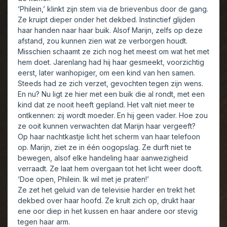
‘Philein,’ klinkt zijn stem via de brievenbus door de gang.
Ze kruipt dieper onder het dekbed. Instinctief glijden
haar handen naar haar buik. Alsof Marijn, zelfs op deze
afstand, zou kunnen zien wat ze verborgen houdt.
Misschien schaamt ze zich nog het meest om wat het met
hem doet. Jarenlang had hij haar gesmeekt, voorzichtig
eerst, later wanhopiger, om een kind van hen samen.
Steeds had ze zich verzet, gevochten tegen zijn wens.
En nu? Nu ligt ze hier met een buik die al rondt, met een
kind dat ze nooit heeft gepland. Het valt niet meer te
ontkennen: zij wordt moeder. En hij geen vader. Hoe zou
ze ooit kunnen verwachten dat Marijn haar vergeeft?
Op haar nachtkastje licht het scherm van haar telefoon
op. Marijn, ziet ze in één oogopslag. Ze durft niet te
bewegen, alsof elke handeling haar aanwezigheid
verraadt. Ze laat hem overgaan tot het licht weer dooft.
‘Doe open, Philein. Ik wil met je praten!’
Ze zet het geluid van de televisie harder en trekt het
dekbed over haar hoofd. Ze krult zich op, drukt haar
ene oor diep in het kussen en haar andere oor stevig
tegen haar arm.