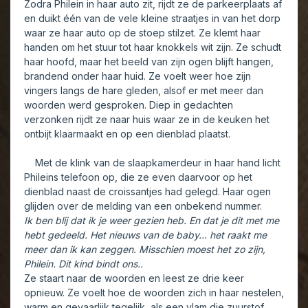
Zodra Philein in haar auto zit, rijdt ze de parkeerplaats af
en duikt één van de vele kleine straatjes in van het dorp
waar ze haar auto op de stoep stilzet. Ze klemt haar
handen om het stuur tot haar knokkels wit zijn. Ze schudt
haar hoofd, maar het beeld van zijn ogen blijft hangen,
brandend onder haar huid. Ze voelt weer hoe zijn
vingers langs de hare gleden, alsof er met meer dan
woorden werd gesproken. Diep in gedachten
verzonken rijdt ze naar huis waar ze in de keuken het
ontbijt klaarmaakt en op een dienblad plaatst.
Met de klink van de slaapkamerdeur in haar hand licht
Phileins telefoon op, die ze even daarvoor op het
dienblad naast de croissantjes had gelegd. Haar ogen
glijden over de melding van een onbekend nummer.
Ik ben blij dat ik je weer gezien heb. En dat je dit met me
hebt gedeeld. Het nieuws van de baby… het raakt me
meer dan ik kan zeggen. Misschien moest het zo zijn,
Philein. Dit kind bindt ons..
Ze staart naar de woorden en leest ze drie keer
opnieuw. Ze voelt hoe de woorden zich in haar nestelen,
warm en gevaarlijk tegelijk, als een vlam die zuurstof