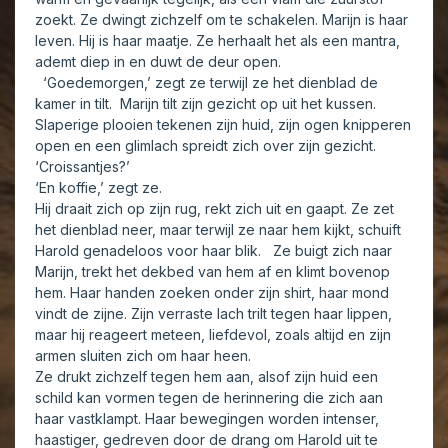
zoekt. Ze dwingt zichzelf om te schakelen. Marijn is haar
leven. Hij is haar maatje. Ze herhaalt het als een mantra,
ademt diep in en duwt de deur open.
‘Goedemorgen,’ zegt ze terwijl ze het dienblad de
kamer in tilt. Marijn tilt zijn gezicht op uit het kussen.
Slaperige plooien tekenen zijn huid, zijn ogen knipperen
open en een glimlach spreidt zich over zijn gezicht.
‘Croissantjes?’
‘En koffie,’ zegt ze.
Hij draait zich op zijn rug, rekt zich uit en gaapt. Ze zet
het dienblad neer, maar terwijl ze naar hem kijkt, schuift
Harold genadeloos voor haar blik. Ze buigt zich naar
Marijn, trekt het dekbed van hem af en klimt bovenop
hem. Haar handen zoeken onder zijn shirt, haar mond
vindt de zijne. Zijn verraste lach trilt tegen haar lippen,
maar hij reageert meteen, liefdevol, zoals altijd en zijn
armen sluiten zich om haar heen.
Ze drukt zichzelf tegen hem aan, alsof zijn huid een
schild kan vormen tegen de herinnering die zich aan
haar vastklampt. Haar bewegingen worden intenser,
haastiger, gedreven door de drang om Harold uit te