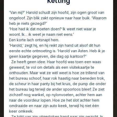
Ketting
‘Van míj?’ Harold schudt zijn hoofd, zijn ogen groot van
ongeloof. Zijn blik zakt opnieuw naar haar buik. ‘Waarom
heb je niets gezegd?’
‘Hoe had ik dat moeten doen? Ik weet niet waar je
woont. Ik… ik weet je naam niet eens.’
Een korte lach ontsnapt hem.
‘Harold,’ zegt hij, en hij reikt zijn hand uit alsof dit hun
eerste echte ontmoeting is. ‘Harold van Asten. Heb ik je
geen kaartje gegeven, die dag op kantoor?’
Ze heeft geen idee. Haar hoofd was toen een waas
geweest, te vol om details als een visitekaartje te
onthouden. Maar wat ze wél weet is hoe ze trillend van
het bureau schoof, haar rok haastig naar beneden trok,
de scheur in haar panty bij het kruis, de pump die onder
het bureau lag terwijl de ander spoorloos bleef. Ze ziet
zichzelf nog wankel, op nylonvoeten, achter hem aan
naar de voordeur lopen. Hoe ze het slot achter hem
omdraaide en naar zijn auto keek, terwijl hij niet één
keer omkeek.
Ze kijkt van zijn uitgestoken hand naar zijn gezicht. In