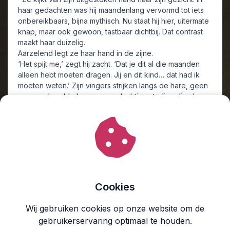
haar gedachten was hij maandenlang vervormd tot iets
onbereikbaars, bijna mythisch. Nu staat hij hier, uitermate
knap, maar ook gewoon, tastbaar dichtbij. Dat contrast
maakt haar duizelig.
Aarzelend legt ze haar hand in de zijne.
‘Het spijt me,’ zegt hij zacht. ‘Dat je dit al die maanden
alleen hebt moeten dragen. Jij en dit kind… dat had ik
moeten weten.’ Zijn vingers strijken langs de hare, geen
gewone handdruk maar een vluchtige streling die als
vanzelfsprekend voelt.
Philein trekt haar hand terug.
‘Ik was niet alleen. Ik… ik heb een vriend.’
Hij knikt langzaam, bedachtzaam, zijn blik
onderzoekend.
Als een naald die onverwacht over een groef schraapt,
wordt ze losgetrokken uit de greep van het moment. De
tinteling, de warmte, de spanning, in één klap voelt het
Cookies
misplaatst. Het kind in haar buik is van haar en Marijn. Dat
is wat ze iedereen om hen heen heeft verteld. Ze had
Wij gebruiken cookies op onze website om de
Harold niets hoeven zeggen. De spijt welt op, groeit in
gebruikerservaring optimaal te houden.
haar borst als een steen die ze niet meer kan