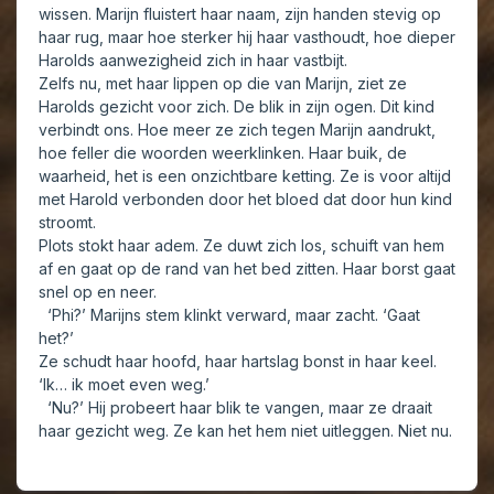
wissen. Marijn fluistert haar naam, zijn handen stevig op
haar rug, maar hoe sterker hij haar vasthoudt, hoe dieper
Harolds aanwezigheid zich in haar vastbijt.
Zelfs nu, met haar lippen op die van Marijn, ziet ze
Harolds gezicht voor zich. De blik in zijn ogen. Dit kind
verbindt ons. Hoe meer ze zich tegen Marijn aandrukt,
hoe feller die woorden weerklinken. Haar buik, de
waarheid, het is een onzichtbare ketting. Ze is voor altijd
met Harold verbonden door het bloed dat door hun kind
stroomt.
Plots stokt haar adem. Ze duwt zich los, schuift van hem
af en gaat op de rand van het bed zitten. Haar borst gaat
snel op en neer.
‘Phi?’ Marijns stem klinkt verward, maar zacht. ‘Gaat
het?’
Ze schudt haar hoofd, haar hartslag bonst in haar keel.
‘Ik… ik moet even weg.’
‘Nu?’ Hij probeert haar blik te vangen, maar ze draait
haar gezicht weg. Ze kan het hem niet uitleggen. Niet nu.