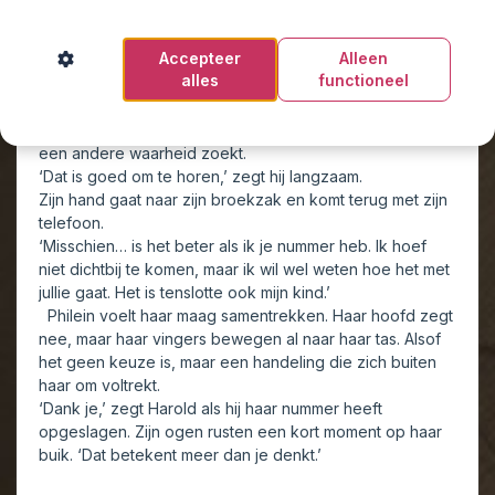
wegduwen.
Haar blik dwaalt naar haar auto.
Accepteer
Alleen
‘Maar ik moet nu echt gaan.’
alles
functioneel
Harolds ogen vernauwen zich.
‘Maakt hij je gelukkig?’
Ze knikt en ze houdt zijn blik vast alsof ze in zijn ogen
een andere waarheid zoekt.
‘Dat is goed om te horen,’ zegt hij langzaam.
Zijn hand gaat naar zijn broekzak en komt terug met zijn
telefoon.
‘Misschien… is het beter als ik je nummer heb. Ik hoef
niet dichtbij te komen, maar ik wil wel weten hoe het met
jullie gaat. Het is tenslotte ook mijn kind.’
Philein voelt haar maag samentrekken. Haar hoofd zegt
nee, maar haar vingers bewegen al naar haar tas. Alsof
het geen keuze is, maar een handeling die zich buiten
haar om voltrekt.
‘Dank je,’ zegt Harold als hij haar nummer heeft
opgeslagen. Zijn ogen rusten een kort moment op haar
buik. ‘Dat betekent meer dan je denkt.’