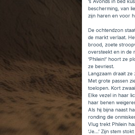
’s Avonds in bed kust
bescherming, van lie
zijn haren en voor he
De ochtendzon staat
de markt verlaat. H
brood, zoete stroopw
oversteekt en in de 
‘Philein!’ hoort ze 
ze bevriest.
Langzaam draait ze z
Met grote passen zi
toelopen. Kort zwaait
Elke vezel in haar l
haar benen weigeren.
Als hij bijna naast h
ronding die onmisken
Vlug trekt Philein ha
‘Je…’ Zijn stem stokt