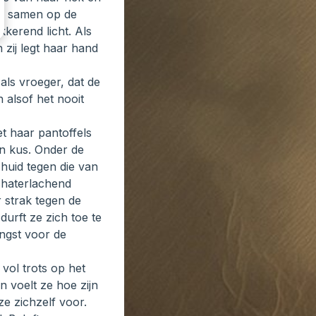
ze samen op de
kkerend licht. Als
 zij legt haar hand
als vroeger, dat de
 alsof het nooit
et haar pantoffels
en kus. Onder de
 huid tegen die van
Schaterlachend
r strak tegen de
urft ze zich toe te
angst voor de
vol trots op het
n voelt ze hoe zijn
ze zichzelf voor.