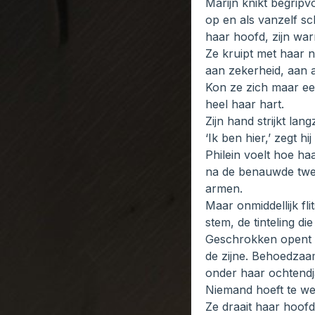
Marijn knikt begripvo
op en als vanzelf sc
haar hoofd, zijn war
Ze kruipt met haar n
aan zekerheid, aan al
Kon ze zich maar ee
heel haar hart.
Zijn hand strijkt la
‘Ik ben hier,’ zegt hij
Philein voelt hoe ha
na de benauwde twee 
armen.
Maar onmiddellijk fl
stem, de tinteling di
Geschrokken opent z
de zijne. Behoedzaam
onder haar ochtendj
Niemand hoeft te wete
Ze draait haar hoofd