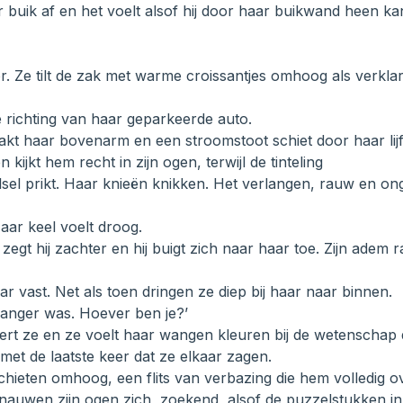
r buik af en het voelt alsof hij door haar buikwand heen kan
or. Ze tilt de zak met warme croissantjes omhoog als verkla
e richting van haar geparkeerde auto.
aakt haar bovenarm en een stroomstoot schiet door haar lijf
n kijkt hem recht in zijn ogen, terwijl de tinteling
sel prikt. Haar knieën knikken. Het verlangen, rauw en on
aar keel voelt droog.
’ zegt hij zachter en hij buigt zich naar haar toe. Zijn adem
r vast. Net als toen dringen ze diep bij haar naar binnen.
 zwanger was. Hoever ben je?’
tert ze en ze voelt haar wangen kleuren bij de wetenschap 
et de laatste keer dat ze elkaar zagen.
ieten omhoog, een flits van verbazing die hem volledig ov
rnauwen zijn ogen zich, zoekend, alsof de puzzelstukken in