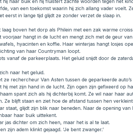
 hij haar buik en hij fluistert zachte woorden tegen het kin
fde, van een toekomst waarin hij zich allang vader voelt. Z
t eerst in lange tijd glijdt ze zonder verzet de slaap in.
 laag boven het dorp als Philein met een zak warme croiss
et voorjaar hangt in de lucht en mengt zich met de geur v
afels, hyacinten en koffie. Haar winterjas hangt losjes open
richting van haar Countryman loopt.
plots vanaf de parkeerplaats. Het geluid snijdt door de zate
ich naar het geluid.
et ze rechercheur Van Asten tussen de geparkeerde auto’s
 hij met zijn hand in de lucht. Zijn ogen zijn gefixeerd op ha
ichaam spant zich als hij dichterbij komt. Ze wil naar haar 
 Ze blijft staan en ziet hoe de afstand tussen hen verkleint
aar staat, glijdt zijn blik naar beneden. Naar de opening van
baar haar buik uittekent.
ar jas dichter om zich heen, maar het is al te laat.
 en zijn adem klinkt gejaagd. ‘Je bent zwanger.’