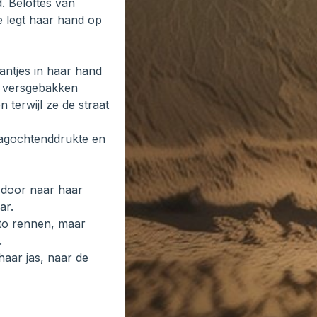
d. Beloftes van
e legt haar hand op
antjes in haar hand
an versgebakken
 terwijl ze de straat
rdagochtenddrukte en
 door naar haar
ar.
auto rennen, maar
.
 haar jas, naar de