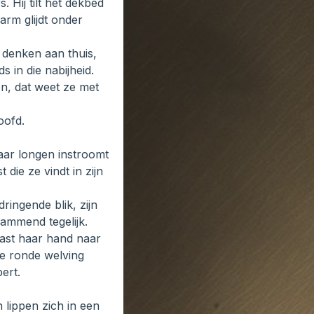
. Hij tilt het dekbed
arm glijdt onder
n denken aan thuis,
s in die nabijheid.
n, dat weet ze met
oofd.
haar longen instroomt
die ze vindt in zijn
ringende blik, zijn
rlammend tegelijk.
tast haar hand naar
de ronde welving
ert.
 lippen zich in een