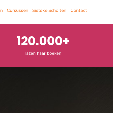
en
Cursussen
Sietske Scholten
Contact
120.000+
lazen haar boeken