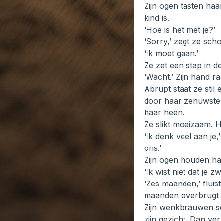
Zijn ogen tasten haa
kind is.
‘Hoe is het met je?’
‘Sorry,’ zegt ze sch
‘Ik moet gaan.’
Ze zet een stap in d
‘Wacht.’ Zijn hand r
Abrupt staat ze stil e
door haar zenuwstel
haar heen.
Ze slikt moeizaam. H
‘Ik denk veel aan je,
ons.’
Zijn ogen houden haa
‘Ik wist niet dat je
‘Zes maanden,’ fluis
maanden overbrugt m
Zijn wenkbrauwen sch
zijn gezicht. Dan ve