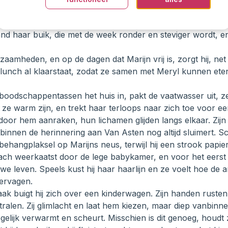
chouders zich ontspannen in zijn gebaar. ’s Avonds liggen 
n zijn borst, terwijl de televisie de kamer vult met zacht fli
and haar buik, die met de week ronder en steviger wordt, en
aamheden, en op de dagen dat Marijn vrij is, zorgt hij, net 
e lunch al klaarstaat, zodat ze samen met Meryl kunnen eten
de boodschappentassen het huis in, pakt de vaatwasser uit, z
ze warm zijn, en trekt haar terloops naar zich toe voor e
door hem aanraken, hun lichamen glijden langs elkaar. Zijn
binnen de herinnering aan Van Asten nog altijd sluimert. 
ehangplaksel op Marijns neus, terwijl hij een strook papie
ch weerkaatst door de lege babykamer, en voor het eerst d
e leven. Speels kust hij haar haarlijn en ze voelt hoe de 
vervagen.
ak buigt hij zich over een kinderwagen. Zijn handen rusten 
tralen. Zij glimlacht en laat hem kiezen, maar diep vanbinne
gelijk verwarmt en scheurt. Misschien is dit genoeg, houdt 