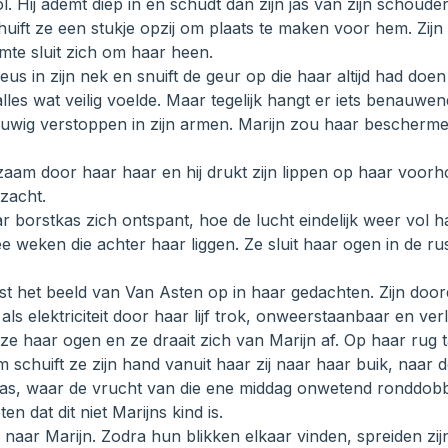
l. Hij ademt diep in en schudt dan zijn jas van zijn schouders
huift ze een stukje opzij om plaats te maken voor hem. Zijn 
mte sluit zich om haar heen.
eus in zijn nek en snuift de geur op die haar altijd had doe
les wat veilig voelde. Maar tegelijk hangt er iets benauwend
uwig verstoppen in zijn armen. Marijn zou haar bescherme
ngzaam door haar haar en hij drukt zijn lippen op haar voorh
 zacht.
ar borstkas zich ontspant, hoe de lucht eindelijk weer vol 
weken die achter haar liggen. Ze sluit haar ogen in de rust 
itst het beeld van Van Asten op in haar gedachten. Zijn doord
e als elektriciteit door haar lijf trok, onweerstaanbaar en ve
e haar ogen en ze draait zich van Marijn af. Op haar rug 
 schuift ze zijn hand vanuit haar zij naar haar buik, naar 
as, waar de vrucht van die ene middag onwetend ronddobb
n dat dit niet Marijns kind is.
 naar Marijn. Zodra hun blikken elkaar vinden, spreiden zijn