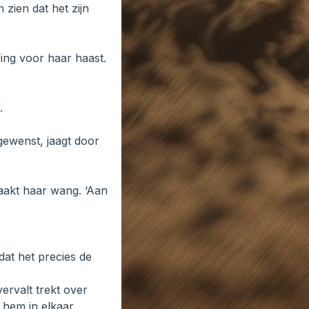
 zien dat het zijn
ring voor haar haast.
.
gewenst, jaagt door
 raakt haar wang. ‘Aan
dat het precies de
ervalt trekt over
 hem in elkaar