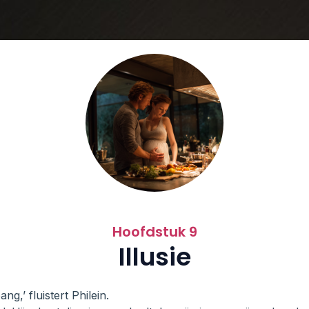
Hoofdstuk 9
Illusie
g,’ fluistert Philein.