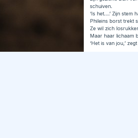
schuiven.
‘Is het….’ Zijn stem h
Phileins borst trekt
Ze wil zich losrukke
Maar haar lichaam b
‘Het is van jou,’ z