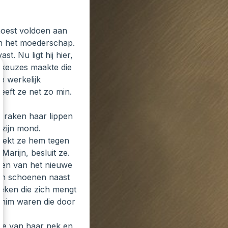
 moest voldoen aan
van het moederschap.
t. Nu ligt hij hier,
e keuzes maakte die
e werkelijk
eft ze net zo min.
s raken haar lippen
 zijn mond.
trekt ze hem tegen
Marijn, besluit ze.
ken van het nieuwe
Zijn schoenen naast
oeken die zich mengt
chim waren die door
olte van haar nek en