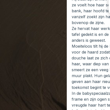
ze voelt hoe haar s
bank, haar hoofd tege
vanzelf zoekt zijn h
bovenop de zijne.
Ze hervat haar werkz
tafel gedekt is en d
anders is geweest.
Moeiteloos tilt hij 
voor de haard zodat 
douche laat ze zich 
haar, waar diep van 
smeert ze een veeg b
muur plakt. Hun gela
geven aan haar nieuw
toekomst begint te 
In de babyspeciaalza
frame en zijn ogen s
vreugde haar hart te