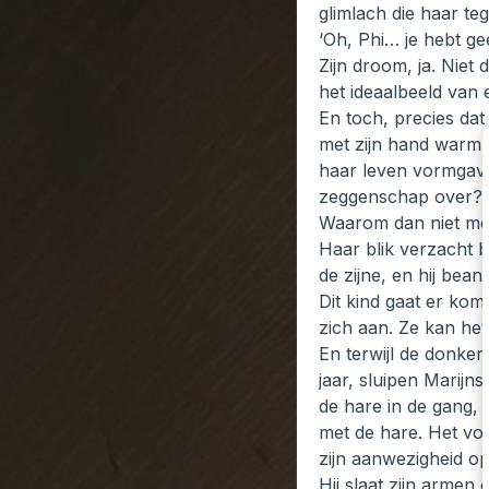
glimlach die haar teg
‘Oh, Phi… je hebt g
Zijn droom, ja. Niet
het ideaalbeeld van 
En toch, precies dat 
met zijn hand warm o
haar leven vormgaven
zeggenschap over? H
Waarom dan niet me
Haar blik verzacht b
de zijne, en hij bea
Dit kind gaat er ko
zich aan. Ze kan het
En terwijl de donke
jaar, sluipen Marijn
de hare in de gang, 
met de hare. Het vo
zijn aanwezigheid op
Hij slaat zijn armen 