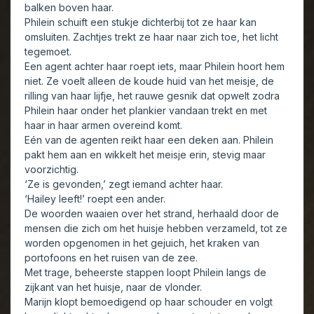
balken boven haar.
Philein schuift een stukje dichterbij tot ze haar kan
omsluiten. Zachtjes trekt ze haar naar zich toe, het licht
tegemoet.
Een agent achter haar roept iets, maar Philein hoort hem
niet. Ze voelt alleen de koude huid van het meisje, de
rilling van haar lijfje, het rauwe gesnik dat opwelt zodra
Philein haar onder het plankier vandaan trekt en met
haar in haar armen overeind komt.
Eén van de agenten reikt haar een deken aan. Philein
pakt hem aan en wikkelt het meisje erin, stevig maar
voorzichtig.
‘Ze is gevonden,’ zegt iemand achter haar.
‘Hailey leeft!’ roept een ander.
De woorden waaien over het strand, herhaald door de
mensen die zich om het huisje hebben verzameld, tot ze
worden opgenomen in het gejuich, het kraken van
portofoons en het ruisen van de zee.
Met trage, beheerste stappen loopt Philein langs de
zijkant van het huisje, naar de vlonder.
Marijn klopt bemoedigend op haar schouder en volgt