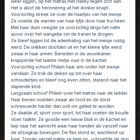
weer liggen, op het matras met Hailey tegen zich aan.
Het is alsof de herinnering uit het donker kruipt.
Voorzichtig streek ze over de haartjes van het meisje.
Ze voelde de warmte van haar lijfje door haar trui heen.
Met haar duim veegde ze voorzichtig langs het natte
spoor over het wangetje om de tranen te drogen.
Ze bleef liggen tot de ademhaling van het meisje rustig
werd. De snikken doofden uit en het kleine lijfje werd
zwaar in haar armen. Beneden in de woonkamer
knapperde het laatste restje vuur in de kachel.
Voorzichtig schoof Philein haar arm onder het meisje
vandaan. Ze trok de deken op tot over haar
schoudertjes en bleef nog even zitten, starend naar het
slapende kind.
Langzaam schoof Philein over het matras naar de ladder.
Haar benen voelden zwaar als lood en de dorst
schreeuwde harder dan ooit om gelest te worden.
Ze daalde af, sport voor sport, tot haar voeten de koude
vloer raakte. Ze gooide een nieuw blok in de kachel en
liep naar het aanrecht waar haar handen als vanzelf naar
de afzuigkap bewogen. De fles stond er, wachtend op
haar. Zonder verzet pakte ze hem op, schroefde de dop