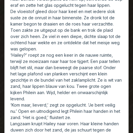
eraf en zette het glas opgelucht tegen haar lippen.
De vloeistof gleed door haar keel en met iedere slok
suste ze de onrust in haar binnenste. Ze dronk tot de
kamer begon te draaien en de roes haar verzachtte.
Toen zakte ze uitgeput op de bank en trok de plaid
over zich heen. Ze viel in een diepe, dichte slaap tot de
ochtend haar wekte en ze ontdekte dat het meisje weg
was gelopen.
‘Hailey?’ roept ze nog een keer in de nauwe ruimte,
terwijl ze moeizaam naar haar toe tijgert. Een paar tellen
blijft het stil, maar dan beweegt de paarse stof. Onder
het lage plafond van planken verschijnt een klein
gezichtje in de bundel van het zaklamplicht. Ze is wit van
zand, haar lippen blauw van kou. Twee grote ogen
kijken Philein aan. Wijd, helder en onwaarschijnlijk
levend.
‘Kom maar, lieverd,’ zegt ze opgelucht. ‘Je bent veilig
nu.’ Open en uitnodigend legt Philein haar handen in het
zand. ‘Het is goed,’ fluistert ze.
Langzaam kruipt Hailey naar voren. Haar kleine handen
duwen zich door het zand, de jas schuurt tegen de