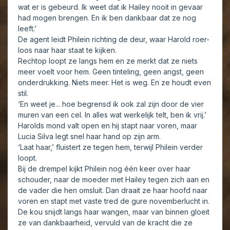
wat er is gebeurd. Ik weet dat ik Hailey nooit in gevaar
had mogen brengen. En ik ben dankbaar dat ze nog
leeft.’
De agent leidt Philein richting de deur, waar Harold roer-
loos naar haar staat te kijken.
Rechtop loopt ze langs hem en ze merkt dat ze niets
meer voelt voor hem. Geen tinteling, geen angst, geen
onderdrukking. Niets meer. Het is weg. En ze houdt even
stil.
‘En weet je... hoe begrensd ik ook zal zijn door de vier
muren van een cel. In alles wat werkelijk telt, ben ik vrij.’
Harolds mond valt open en hij stapt naar voren, maar
Lucia Silva legt snel haar hand op zijn arm.
‘Laat haar,’ fluistert ze tegen hem, terwijl Philein verder
loopt.
Bij de drempel kijkt Philein nog één keer over haar
schouder, naar de moeder met Hailey tegen zich aan en
de vader die hen omsluit. Dan draait ze haar hoofd naar
voren en stapt met vaste tred de gure novemberlucht in.
De kou snijdt langs haar wangen, maar van binnen gloeit
ze van dankbaarheid, vervuld van de kracht die ze