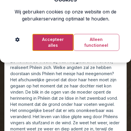
haar toe en de stilte daalt neer. Een vrouw springt
Wij gebruiken cookies op onze website om de
overeind uit één van de Chesterfieldbanken en komt op
gebruikerservaring optimaal te houden.
hen afgerend. Haar gezicht is bleek, haar ogen rood van
het huilen.
‘Hailey...?’ roept ze.
Het meisje in Phileins armen begint druk te bewegen en
Accepteer
Alleen
tilt haar hoofd uit de deken, zoekend naar het geluid.
alles
functioneel
‘Mama?’
Philein stapt naar voren, haar armen stevig om het kind.
Ze herkent de vrouw. Zij was het, gisteren in het bos,
realiseert Philein zich. Welke angsten zal ze hebben
doorstaan sinds Philein het meisje had meegenomen?
Het afschuwelijke gevoel dat door haar heen moet zijn
gegaan op het moment dat ze haar dochter niet kon
vinden. De blik in de ogen van de moeder opent de
herinnering in Philein dat ze Idise in het zwembad vond.
Het moment dat de grond onder haar voeten wegviel.
Het onmogelijke besef dat er iets onomkeerbaar was
veranderd. Het leven van Idise glipte weg door Phileins
vingers als stuifzand in de wind. Ze weet het weer, ieder
moment weet ze weer en diep ademt ze in, terwijl de