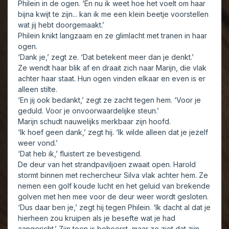
Philein in de ogen. ‘En nu ik weet hoe het voelt om haar
bijna kwijt te zijn... kan ik me een klein beetje voorstellen
wat jij hebt doorgemaakt.’
Philein knikt langzaam en ze glimlacht met tranen in haar
ogen.
‘Dank je,’ zegt ze. ‘Dat betekent meer dan je denkt.’
Ze wendt haar blik af en draait zich naar Marijn, die vlak
achter haar staat. Hun ogen vinden elkaar en even is er
alleen stilte.
‘En jij ook bedankt,’ zegt ze zacht tegen hem. ‘Voor je
geduld. Voor je onvoorwaardelijke steun.’
Marijn schudt nauwelijks merkbaar zijn hoofd.
‘Ik hoef geen dank,’ zegt hij. ‘Ik wilde alleen dat je jezelf
weer vond.’
‘Dat heb ik,’ fluistert ze bevestigend.
De deur van het strandpaviljoen zwaait open. Harold
stormt binnen met rechercheur Silva vlak achter hem. Ze
nemen een golf koude lucht en het geluid van brekende
golven met hen mee voor de deur weer wordt gesloten.
‘Dus daar ben je,’ zegt hij tegen Philein. ‘Ik dacht al dat je
hierheen zou kruipen als je besefte wat je had
aangericht.’ Zijn toon is beheerst, maar ze ziet dat zijn