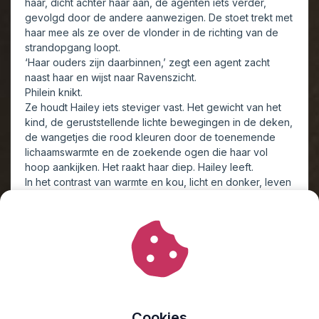
haar, dicht achter haar aan, de agenten iets verder,
gevolgd door de andere aanwezigen. De stoet trekt met
haar mee als ze over de vlonder in de richting van de
strandopgang loopt.
‘Haar ouders zijn daarbinnen,’ zegt een agent zacht
naast haar en wijst naar Ravenszicht.
Philein knikt.
Ze houdt Hailey iets steviger vast. Het gewicht van het
kind, de geruststellende lichte bewegingen in de deken,
de wangetjes die rood kleuren door de toenemende
lichaamswarmte en de zoekende ogen die haar vol
hoop aankijken. Het raakt haar diep. Hailey leeft.
In het contrast van warmte en kou, licht en donker, leven
en dood, voelt Philein iets in zichzelf uiteenvallen en
heel worden tegelijk.
Bij de ingang van het strandpaviljoen opent een agent
de deur voor Philein. Geroezemoes, de koffielucht, de
geur van natte jassen en de knapperend haard komt
haar tegemoet als ze met Hailey in haar armen het
paviljoen binnenstapt.
Cookies
Binnen stokt direct de beweging, blikken draaien naar