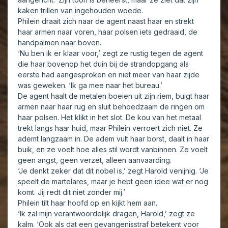
kaken trillen van ingehouden woede.
Philein draait zich naar de agent naast haar en strekt
haar armen naar voren, haar polsen iets gedraaid, de
handpalmen naar boven.
‘Nu ben ik er klaar voor,’ zegt ze rustig tegen de agent
die haar bovenop het duin bij de strandopgang als
eerste had aangesproken en niet meer van haar zijde
was geweken. ‘Ik ga mee naar het bureau.’
De agent haalt de metalen boeien uit zijn riem, buigt haar
armen naar haar rug en sluit behoedzaam de ringen om
haar polsen. Het klikt in het slot. De kou van het metaal
trekt langs haar huid, maar Philein verroert zich niet. Ze
ademt langzaam in. De adem vult haar borst, daalt in haar
buik, en ze voelt hoe alles stil wordt vanbinnen. Ze voelt
geen angst, geen verzet, alleen aanvaarding.
‘Je denkt zeker dat dit nobel is,’ zegt Harold venijnig. ‘Je
speelt de martelares, maar je hebt geen idee wat er nog
komt. Jij redt dit niet zonder mij.’
Philein tilt haar hoofd op en kijkt hem aan.
‘Ik zal mijn verantwoordelijk dragen, Harold,’ zegt ze
kalm. ‘Ook als dat een gevangenisstraf betekent voor