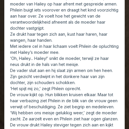
moeder van Hailey op haar afrent met gespreide armen.
Philein buigt iets voorover en draagt het kind voorzichtig
aan haar over. Ze voelt hoe het gewicht van de
verantwoordelijkheid afneemt als de moeder haar
dochter vastgrijpt.
Ze drukt haar tegen zich aan, kust haar haren, haar
wangen, haar handen.
Met iedere cel in haar lichaam voelt Philein de opluchting
met Hailey’s moeder mee.
‘Oh, Hailey... Hailey!’ snikt de moeder, terwijl ze haar
neus drukt in de hals van het meisje.
De vader sluit aan en hij slaat zijn armen om hen heen.
Zijn gezicht verdwijnt in het donkere haar van zijn
dochter, zijn schouders schokken.
‘Het spijt mij zo,’ zegt Philein oprecht.
De vrouw kijkt op. Hun blikken kruisen elkaar. Maar tot
haar verbazing ziet Philein in de blik van de vrouw geen
verwijt of beschuldiging. Ze ziet begrip en medeleven.
‘Wij hebben ons meisje gelukkig weer,’ zegt de moeder
zacht. Ze aarzelt even en Philein ziet haar ogen glanzen.
De vrouw drukt Hailey steviger tegen zich aan en kijkt