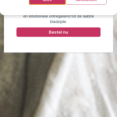
Scholten raakt aan de kern van angst, liefde,
verlies en overleven — spannend, indringend
en emotioneel ontregelend tot de laatste
bladzijde.
Bestel nu