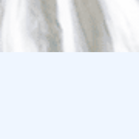
Reviews
Wat lezers zeggen over de
boeken van Sietske Scholten
'Ik dacht: ik lees er eentje in het weekend. Het werden er